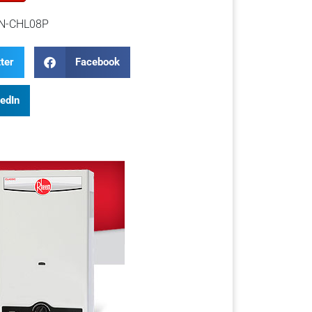
N-CHL08P
ter
Facebook
kedIn