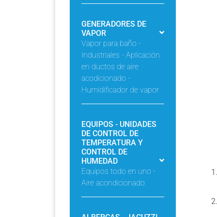
GENERADORES DE
VAPOR
Vapor para baño -
Industriales - Aplicación
en ductos de aire
acodicionado -
Humidificador de vapor
EQUIPOS - UNIDADES
DE CONTROL DE
TEMPERATURA Y
CONTROL DE
HUMEDAD
Equipos todo en uno -
Aire acondicionado