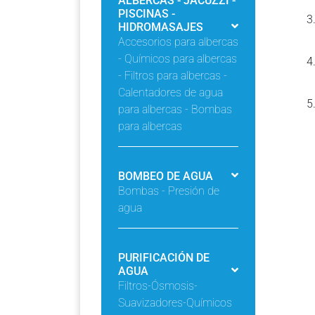
ALBERCAS - JACUZZI -
PISCINAS -
HIDROMASAJES
Accesorios para albercas
- Químicos para albercas
- Filtros para albercas -
Calentadores de agua
para albercas - Bombas
para albercas
BOMBEO DE AGUA
Bombas - Presión de
agua
PURIFICACIÓN DE
AGUA
Filtros-Ósmosis-
Suavizadores-Químicos