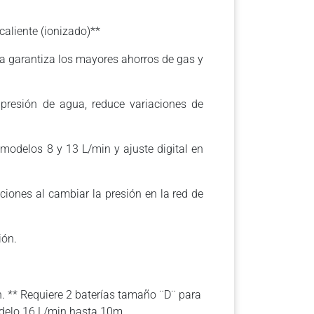
aliente (ionizado)**
ca garantiza los mayores ahorros de gas y
presión de agua, reduce variaciones de
 modelos 8 y 13 L/min y ajuste digital en
iones al cambiar la presión en la red de
ión.
n. ** Requiere 2 baterías tamaño ¨D¨ para
odelo 16 L/min hasta 10m.