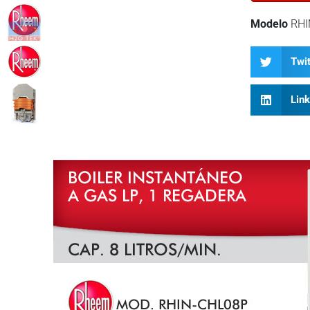
Modelo
RHI
Twit
Lin