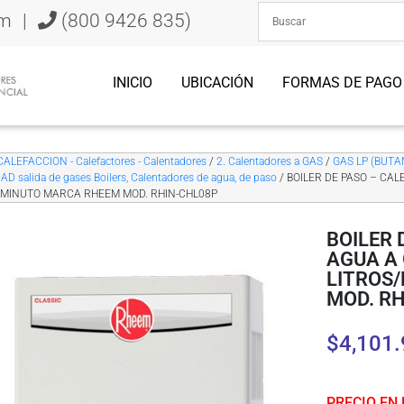
om
|
(800 9426 835)
INICIO
UBICACIÓN
FORMAS DE PAGO
CALEFACCION - Calefactores - Calentadores
/
2. Calentadores a GAS
/
GAS LP (BUTA
D salida de gases Boilers, Calentadores de agua, de paso
/ BOILER DE PASO – CAL
/MINUTO MARCA RHEEM MOD. RHIN-CHL08P
BOILER 
AGUA A 
LITROS
MOD. R
$
4,101.
PRECIO EN