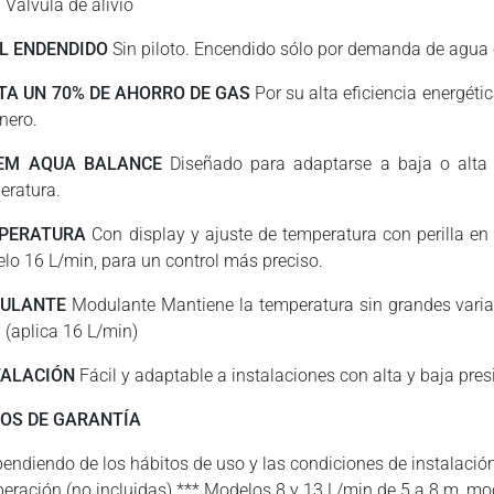
Válvula de alivio
IL ENDENDIDO
Sin piloto. Encendido sólo por demanda de agua c
TA UN 70% DE AHORRO DE GAS
Por su alta eficiencia energéti
nero.
EM AQUA BALANCE
Diseñado para adaptarse a baja o alta 
eratura.
PERATURA
Con display y ajuste de temperatura con perilla en
lo 16 L/min, para un control más preciso.
ULANTE
Modulante Mantiene la temperatura sin grandes variac
 (aplica 16 L/min)
TALACIÓN
Fácil y adaptable a instalaciones con alta y baja pres
ÑOS DE GARANTÍA
pendiendo de los hábitos de uso y las condiciones de instalació
peración (no incluidas) *** Modelos 8 y 13 L/min de 5 a 8 m, m