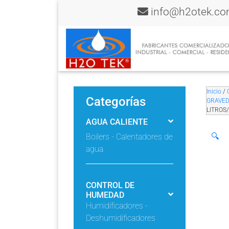
info@h2otek.c
Inicio
/
Categorías
GRAVEDA
LITROS
AGUA CALIENTE
🔍
Boilers - Calentadores de
agua
CONTROL DE
HUMEDAD
Humidificadores -
Deshumidificadores