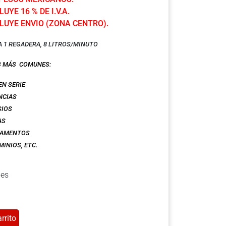
UYE 16 % DE I.V.A.
LUYE ENVIO (ZONA CENTRO).
A 1 REGADERA, 8 LITROS/MINUTO
S MÁS COMUNES:
EN SERIE
NCIAS
SIOS
AS
TAMENTOS
INIOS, ETC.
les
rrito