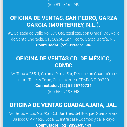
(52) 81 23162249
OFICINA DE VENTAS, SAN PEDRO, GARZA
GARCIA (MONTERREY, N.L.):
Av. Calzada de Valle No. 575 Ote. (casi esq. con Olmos) Col. Valle
de Santa Engracia, C.P. 66268, San Pedro, Garza García, N.L.
Conmutador: (52) 8114155506
OFICINA DE VENTAS CD. DE MÉXICO,
CDMX:
Av. Tonalá 285-1, Colonia Roma Sur, Delegación Cuauhtémoc
entre Tepeji y Tepic, Cd. de México, CDMX C.P. 06760
Conmutador: (52) 55 55749734
(52) 55 67198048
OFICINA DE VENTAS GUADALAJARA, JAL.
Av. De los Arcos No. 966 Col. Jardines del Bosque, Guadalajara,
Jalisco C.P. 44520 Local C, entre calle Cosmos y calle Rayo
Conmutador: (52) 3332685443