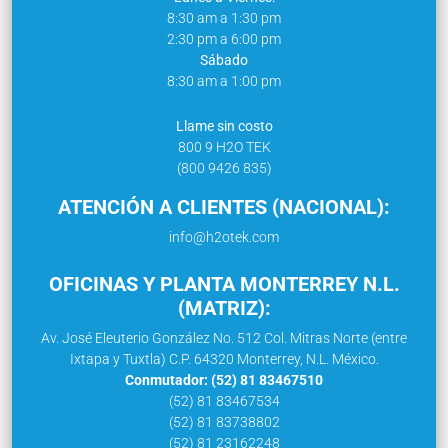
8:30 am a 1:30 pm
2:30 pm a 6:00 pm
Sábado
8:30 am a 1:00 pm
Llame sin costo
800 9 H2O TEK
(800 9426 835)
ATENCIÓN A CLIENTES (NACIONAL):
info@h2otek.com
OFICINAS Y PLANTA MONTERREY N.L.
(MATRIZ):
Av. José Eleuterio González No. 512 Col. Mitras Norte (entre
Ixtapa y Tuxtla) C.P. 64320 Monterrey, N.L. México.
Conmutador: (52) 81 83467510
(52) 81 83467534
(52) 81 83738802
(52) 81 23162248