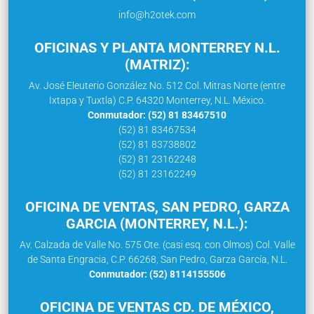
info@h2otek.com
OFICINAS Y PLANTA MONTERREY N.L.
(MATRIZ):
Av. José Eleuterio González No. 512 Col. Mitras Norte (entre
Ixtapa y Tuxtla) C.P. 64320 Monterrey, N.L. México.
Conmutador: (52) 81 83467510
(52) 81 83467534
(52) 81 83738802
(52) 81 23162248
(52) 81 23162249
OFICINA DE VENTAS, SAN PEDRO, GARZA
GARCIA (MONTERREY, N.L.):
Av. Calzada de Valle No. 575 Ote. (casi esq. con Olmos) Col. Valle
de Santa Engracia, C.P. 66268, San Pedro, Garza García, N.L.
Conmutador: (52) 8114155506
OFICINA DE VENTAS CD. DE MÉXICO,