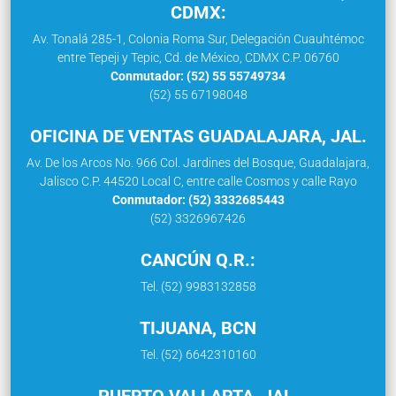
CDMX:
Av. Tonalá 285-1, Colonia Roma Sur, Delegación Cuauhtémoc
entre Tepeji y Tepic, Cd. de México, CDMX C.P. 06760
Conmutador: (52) 55 55749734
(52) 55 67198048
OFICINA DE VENTAS GUADALAJARA, JAL.
Av. De los Arcos No. 966 Col. Jardines del Bosque, Guadalajara,
Jalisco C.P. 44520 Local C, entre calle Cosmos y calle Rayo
Conmutador: (52) 3332685443
(52) 3326967426
CANCÚN Q.R.:
Tel. (52) 9983132858
TIJUANA, BCN
Tel. (52) 6642310160
PUERTO VALLARTA, JAL.