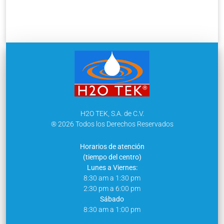
H2O TEK, S.A. de C.V.
® 2026 Todos los Derechos Reservados
Horarios de atención
(tiempo del centro)
Lunes a Viernes:
8:30 am a 1:30 pm
2:30 pm a 6:00 pm
Sábado
8:30 am a 1:00 pm