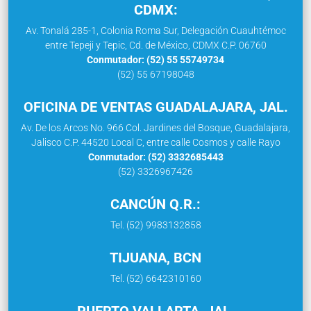
CDMX:
Av. Tonalá 285-1, Colonia Roma Sur, Delegación Cuauhtémoc
entre Tepeji y Tepic, Cd. de México, CDMX C.P. 06760
Conmutador: (52) 55 55749734
(52) 55 67198048
OFICINA DE VENTAS GUADALAJARA, JAL.
Av. De los Arcos No. 966 Col. Jardines del Bosque, Guadalajara,
Jalisco C.P. 44520 Local C, entre calle Cosmos y calle Rayo
Conmutador: (52) 3332685443
(52) 3326967426
CANCÚN Q.R.:
Tel. (52) 9983132858
TIJUANA, BCN
Tel. (52) 6642310160
PUERTO VALLARTA, JAL.