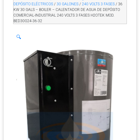
DEPÓSITO ELÉCTRICOS
/
30 GALONES
/
240 VOLTS 3 FASES
/ 36
KW 30 GALS – BOILER – CALENTADOR DE AGUA DE DEPÓSITO
COMERCIAL-INDUSTRIAL 240 VOLTS 3 FASES H2OTEK MOD.
BED30G24-36-32
🔍