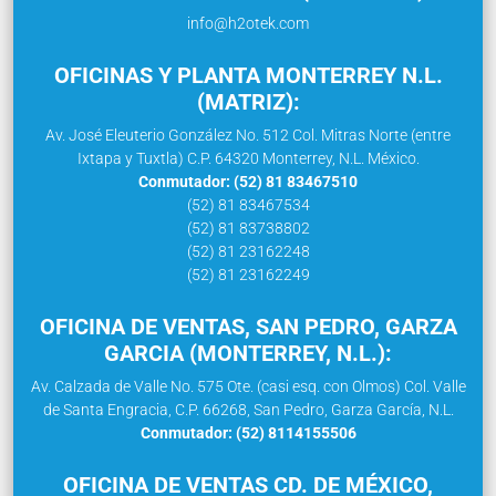
info@h2otek.com
OFICINAS Y PLANTA MONTERREY N.L.
(MATRIZ):
Av. José Eleuterio González No. 512 Col. Mitras Norte (entre
Ixtapa y Tuxtla) C.P. 64320 Monterrey, N.L. México.
Conmutador: (52) 81 83467510
(52) 81 83467534
(52) 81 83738802
(52) 81 23162248
(52) 81 23162249
OFICINA DE VENTAS, SAN PEDRO, GARZA
GARCIA (MONTERREY, N.L.):
Av. Calzada de Valle No. 575 Ote. (casi esq. con Olmos) Col. Valle
de Santa Engracia, C.P. 66268, San Pedro, Garza García, N.L.
Conmutador: (52) 8114155506
OFICINA DE VENTAS CD. DE MÉXICO,