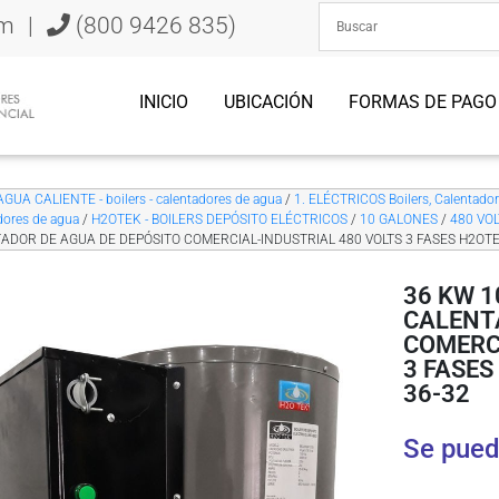
om
|
(800 9426 835)
INICIO
UBICACIÓN
FORMAS DE PAGO
AGUA CALIENTE - boilers - calentadores de agua
/
1. ELÉCTRICOS Boilers, Calentado
dores de agua
/
H2OTEK - BOILERS DEPÓSITO ELÉCTRICOS
/
10 GALONES
/
480 VOL
ADOR DE AGUA DE DEPÓSITO COMERCIAL-INDUSTRIAL 480 VOLTS 3 FASES H2OTE
36 KW 1
CALENT
COMERCI
3 FASES
36-32
Se pued