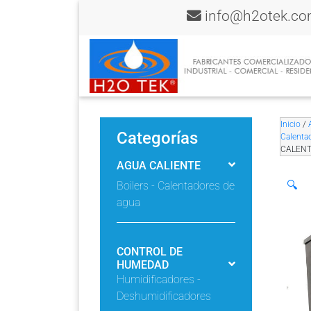
info@h2otek.c
Inicio
/
Categorías
Calenta
CALENT
AGUA CALIENTE
🔍
Boilers - Calentadores de
agua
CONTROL DE
HUMEDAD
Humidificadores -
Deshumidificadores