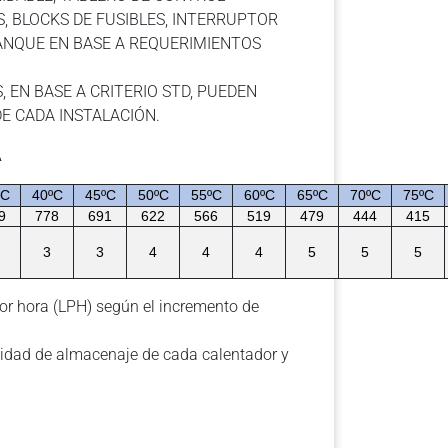
, BLOCKS DE FUSIBLES, INTERRUPTOR
ANQUE EN BASE A REQUERIMIENTOS
 EN BASE A CRITERIO STD, PUEDEN
E CADA INSTALACIÓN.
A
ºC
40ºC
45ºC
50ºC
55ºC
60ºC
65ºC
70ºC
75ºC
9
778
691
622
566
519
479
444
415
3
3
4
4
4
5
5
5
por hora (LPH) según el incremento de
cidad de almacenaje de cada calentador y