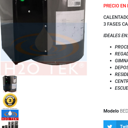
PRECIO EN
CALENTADO
3 FASES C
IDEALES EN
PROCE
REGAD
GIMNA
DEPOS
RESID
CENT
ESCUE
Modelo
BED
Twit