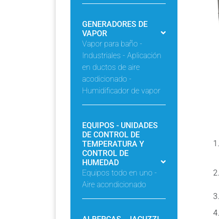
GENERADORES DE
VAPOR
Vapor para baño -
Industriales - Aplicación
en ductos de aire
acodicionado -
Humidificador de vapor
EQUIPOS - UNIDADES
DE CONTROL DE
TEMPERATURA Y
CONTROL DE
HUMEDAD
Equipos todo en uno -
Aire acondicionado