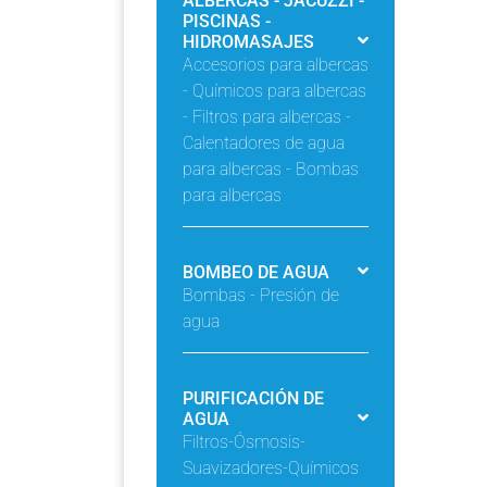
ALBERCAS - JACUZZI -
PISCINAS -
HIDROMASAJES
Accesorios para albercas
- Químicos para albercas
- Filtros para albercas -
Calentadores de agua
para albercas - Bombas
para albercas
BOMBEO DE AGUA
Bombas - Presión de
agua
PURIFICACIÓN DE
AGUA
Filtros-Ósmosis-
Suavizadores-Químicos