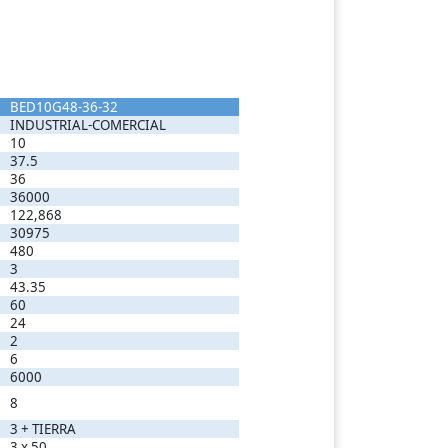
BED10G48-36-32
INDUSTRIAL-COMERCIAL
10
37.5
36
36000
122,868
30975
480
3
43.35
60
24
2
6
6000
8
3 + TIERRA
3 x 50