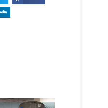
kedIn