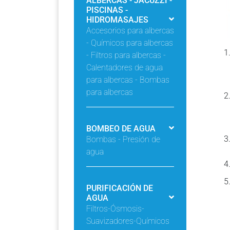
ALBERCAS - JACUZZI -
PISCINAS -
HIDROMASAJES
Accesorios para albercas
- Químicos para albercas
- Filtros para albercas -
Calentadores de agua
para albercas - Bombas
para albercas
BOMBEO DE AGUA
Bombas - Presión de
agua
PURIFICACIÓN DE
AGUA
Filtros-Ósmosis-
Suavizadores-Químicos