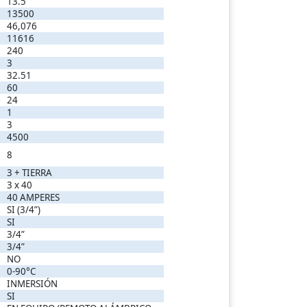
13.5
13500
46,076
11616
240
3
32.51
60
24
1
3
4500
8
3 + TIERRA
3 x 40
40 AMPERES
SI (3/4”)
SI
3/4”
3/4”
NO
0-90°C
INMERSIÓN
SI