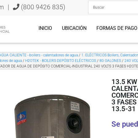
om
|
(800 9426 835)
INICIO
UBICACIÓN
FORMAS DE PAGO
AGUA CALIENTE - boilers - calentadores de agua
/
1. ELÉCTRICOS Boilers, Calentado
dores de agua
/
H2OTEK - BOILERS DEPÓSITO ELÉCTRICOS
/
80 GALONES
/
240 VOL
ADOR DE AGUA DE DEPÓSITO COMERCIAL-INDUSTRIAL 240 VOLTS 3 FASES H2OTE
13.5 KW
CALENT
COMERCI
3 FASES
13.5-31
Se pued