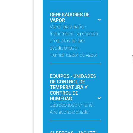
GENERADORES DE
VAPOR
Vapor para baño -
Industriales - Aplicación
en ductos de aire
acodicionado -
Humidificador de vapor
EQUIPOS - UNIDADES
DE CONTROL DE
TEMPERATURA Y
CONTROL DE
HUMEDAD
Equipos todo en uno -
Aire acondicionado