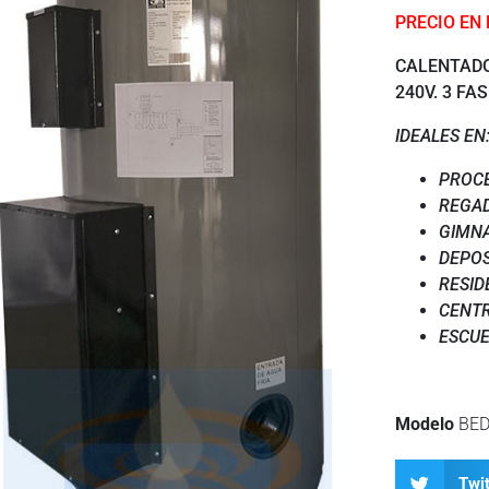
PRECIO EN
CALENTADO
240V. 3 FA
IDEALES EN
PROCE
REGAD
GIMNA
DEPOS
RESID
CENT
ESCUE
Modelo
BED
Twit