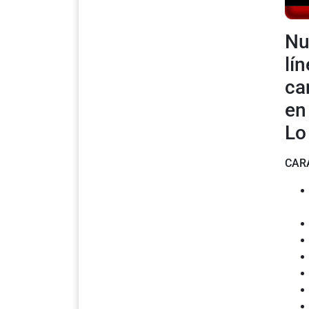
Nu
lí
ca
en
Lo
CAR