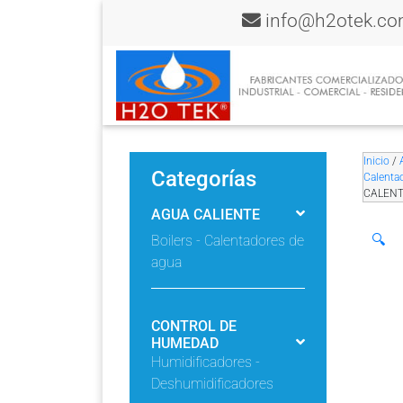
info@h2otek.c
Inicio
/
Categorías
Calenta
CALENT
AGUA CALIENTE
🔍
Boilers - Calentadores de
agua
CONTROL DE
HUMEDAD
Humidificadores -
Deshumidificadores