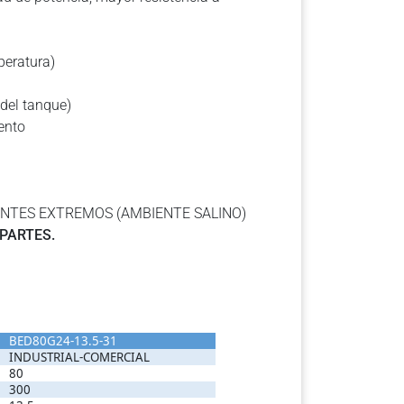
peratura)
 del tanque)
ento
ENTES EXTREMOS (AMBIENTE SALINO)
 PARTES.
BED80G24-13.5-31
INDUSTRIAL-COMERCIAL
80
300