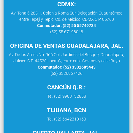
CDMX:
Av. Tonalá 285-1, Colonia Roma Sur, Delegación Cuauhtémoc
entre Tepeji y Tepic, Cd. de México, CDMX C.P. 06760
Conmutador: (52) 55 55749734
(52) 55 67198048
OFICINA DE VENTAS GUADALAJARA, JAL.
Av. De los Arcos No. 966 Col. Jardines del Bosque, Guadalajara,
Jalisco C.P. 44520 Local C, entre calle Cosmos y calle Rayo
Conmutador: (52) 3332685443
(52) 3326967426
CANCÚN Q.R.:
Tel. (52) 9983132858
TIJUANA, BCN
Tel. (52) 6642310160
PUERTO VALLARTA, JAL.