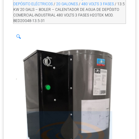
DEPÓSITO ELÉCTRICOS
/
20 GALONES
/
480 VOLTS 3 FASES
/ 13.5
KW 20 GALS – BOILER – CALENTADOR DE AGUA DE DEPÓSITO
COMERCIAL-INDUSTRIAL 480 VOLTS 3 FASES H2OTEK MOD.
BED20G48-13.5-31
🔍