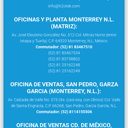
info@h2otek.com
OFICINAS Y PLANTA MONTERREY N.L.
(MATRIZ):
Av. José Eleuterio González No. 512 Col. Mitras Norte (entre
Ixtapa y Tuxtla) C.P. 64320 Monterrey, N.L. México.
Conmutador: (52) 81 83467510
(52) 81 83467534
(52) 81 83738802
(52) 81 23162248
(52) 81 23162249
OFICINA DE VENTAS, SAN PEDRO, GARZA
GARCIA (MONTERREY, N.L.):
Av. Calzada de Valle No. 575 Ote. (casi esq. con Olmos) Col. Valle
de Santa Engracia, C.P. 66268, San Pedro, Garza García, N.L.
Conmutador: (52) 8114155506
OFICINA DE VENTAS CD. DE MÉXICO,