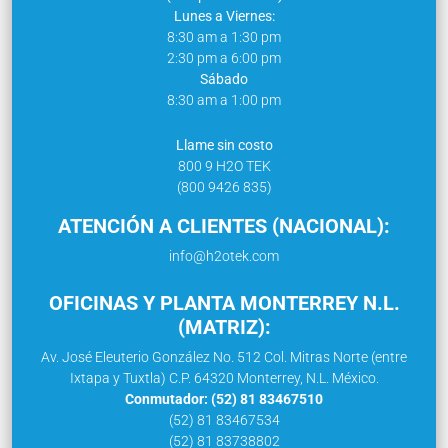
Lunes a Viernes:
8:30 am a 1:30 pm
2:30 pm a 6:00 pm
Sábado
8:30 am a 1:00 pm
Llame sin costo
800 9 H2O TEK
(800 9426 835)
ATENCIÓN A CLIENTES (NACIONAL):
info@h2otek.com
OFICINAS Y PLANTA MONTERREY N.L.
(MATRIZ):
Av. José Eleuterio González No. 512 Col. Mitras Norte (entre
Ixtapa y Tuxtla) C.P. 64320 Monterrey, N.L. México.
Conmutador: (52) 81 83467510
(52) 81 83467534
(52) 81 83738802