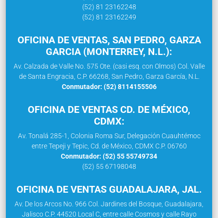
(52) 81 23162248
(52) 81 23162249
OFICINA DE VENTAS, SAN PEDRO, GARZA
GARCIA (MONTERREY, N.L.):
Av. Calzada de Valle No. 575 Ote. (casi esq. con Olmos) Col. Valle
de Santa Engracia, C.P. 66268, San Pedro, Garza García, N.L.
Conmutador: (52) 8114155506
OFICINA DE VENTAS CD. DE MÉXICO,
CDMX:
Av. Tonalá 285-1, Colonia Roma Sur, Delegación Cuauhtémoc
entre Tepeji y Tepic, Cd. de México, CDMX C.P. 06760
Conmutador: (52) 55 55749734
(52) 55 67198048
OFICINA DE VENTAS GUADALAJARA, JAL.
Av. De los Arcos No. 966 Col. Jardines del Bosque, Guadalajara,
Jalisco C.P. 44520 Local C, entre calle Cosmos y calle Rayo