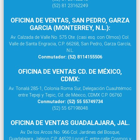
(52) 81 23162249
OFICINA DE VENTAS, SAN PEDRO, GARZA
GARCIA (MONTERREY, N.L.):
Av. Calzada de Valle No. 575 Ote. (casi esq. con Olmos) Col.
Valle de Santa Engracia, C.P. 66268, San Pedro, Garza García,
N.L.
Conmutador: (52) 8114155506
OFICINA DE VENTAS CD. DE MÉXICO,
CDMX:
Av. Tonalá 285-1, Colonia Roma Sur, Delegación Cuauhtémoc
entre Tepeji y Tepic, Cd. de México, CDMX C.P. 06760
Conmutador: (52) 55 55749734
(52) 55 67198048
OFICINA DE VENTAS GUADALAJARA, JAL.
Av. De los Arcos No. 966 Col. Jardines del Bosque,
Guadalajara, Jalisco C.P. 44520 Local C, entre calle Cosmos y