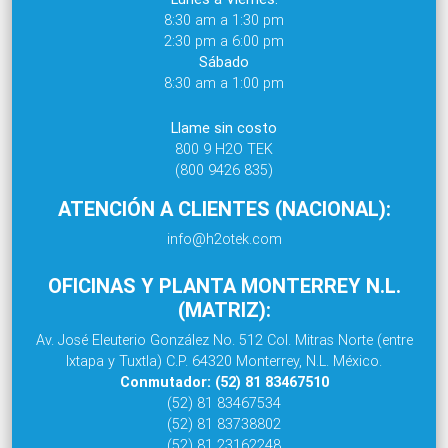
8:30 am a 1:30 pm
2:30 pm a 6:00 pm
Sábado
8:30 am a 1:00 pm
Llame sin costo
800 9 H2O TEK
(800 9426 835)
ATENCIÓN A CLIENTES (NACIONAL):
info@h2otek.com
OFICINAS Y PLANTA MONTERREY N.L.
(MATRIZ):
Av. José Eleuterio González No. 512 Col. Mitras Norte (entre
Ixtapa y Tuxtla) C.P. 64320 Monterrey, N.L. México.
Conmutador: (52) 81 83467510
(52) 81 83467534
(52) 81 83738802
(52) 81 23162248