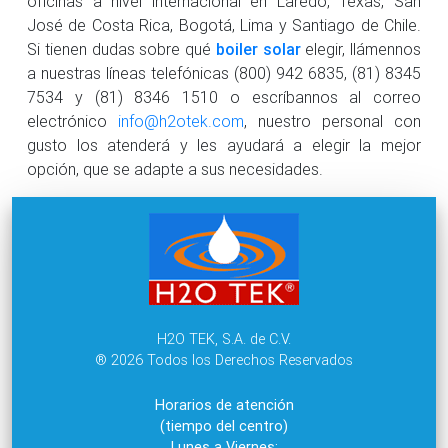
oficinas a nivel internacional en Laredo, Texas, San
José de Costa Rica, Bogotá, Lima y Santiago de Chile.
Si tienen dudas sobre qué
boiler solar
elegir, llámennos
a nuestras líneas telefónicas (800) 942 6835, (81) 8345
7534 y (81) 8346 1510 o escríbannos al correo
electrónico
info@h2otek.com
, nuestro personal con
gusto los atenderá y les ayudará a elegir la mejor
opción, que se adapte a sus necesidades.
H2O TEK, S.A. de C.V.
® 2026 Todos los Derechos Reservados
Horarios de atención
(tiempo del centro)
Lunes a Viernes: