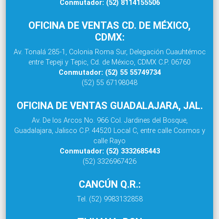
Conmutador: (52) 8114155506
OFICINA DE VENTAS CD. DE MÉXICO,
CDMX:
Av. Tonalá 285-1, Colonia Roma Sur, Delegación Cuauhtémoc
entre Tepeji y Tepic, Cd. de México, CDMX C.P. 06760
Conmutador: (52) 55 55749734
(52) 55 67198048
OFICINA DE VENTAS GUADALAJARA, JAL.
Av. De los Arcos No. 966 Col. Jardines del Bosque,
Guadalajara, Jalisco C.P. 44520 Local C, entre calle Cosmos y
calle Rayo
Conmutador: (52) 3332685443
(52) 3326967426
CANCÚN Q.R.:
Tel. (52) 9983132858