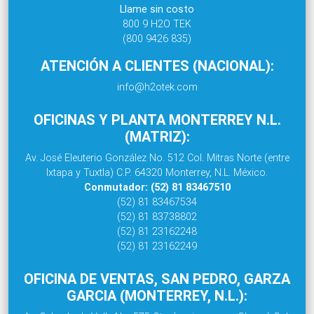
Llame sin costo
800 9 H2O TEK
(800 9426 835)
ATENCIÓN A CLIENTES (NACIONAL):
info@h2otek.com
OFICINAS Y PLANTA MONTERREY N.L.
(MATRIZ):
Av. José Eleuterio González No. 512 Col. Mitras Norte (entre
Ixtapa y Tuxtla) C.P. 64320 Monterrey, N.L. México.
Conmutador: (52) 81 83467510
(52) 81 83467534
(52) 81 83738802
(52) 81 23162248
(52) 81 23162249
OFICINA DE VENTAS, SAN PEDRO, GARZA
GARCIA (MONTERREY, N.L.):