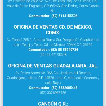
Av. Calzada de Valle No. 575 Ote. (casi esq. con Olmos) Col.
Valle de Santa Engracia, C.P. 66268, San Pedro, Garza García,
N.L.
Conmutador: (52) 8114155506
OFICINA DE VENTAS CD. DE MÉXICO,
CDMX:
Av. Tonalá 285-1, Colonia Roma Sur, Delegación Cuauhtémoc
entre Tepeji y Tepic, Cd. de México, CDMX C.P. 06760
Conmutador: (52) 55 55749734
(52) 55 67198048
OFICINA DE VENTAS GUADALAJARA, JAL.
Av. De los Arcos No. 966 Col. Jardines del Bosque,
Guadalajara, Jalisco C.P. 44520 Local C, entre calle Cosmos y
calle Rayo
Conmutador: (52) 3332685443
(52) 3326967426
CANCÚN Q.R.: