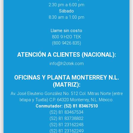
2:30 pm a 6:00 pm
Sábado
8:30 am a 1:00 pm
Llame sin costo
800 9 H2O TEK
(800 9426 835)
ATENCIÓN A CLIENTES (NACIONAL):
info@h2otek.com
OFICINAS Y PLANTA MONTERREY N.L.
(MATRIZ):
Av. José Eleuterio González No. 512 Col. Mitras Norte (entre
Ixtapa y Tuxtla) C.P. 64320 Monterrey, N.L. México.
Conmutador: (52) 81 83467510
(52) 81 83467534
(52) 81 83738802
(52) 81 23162248
(52) 81 23162249