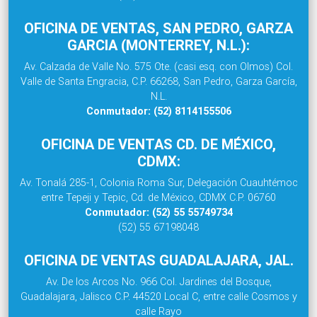
OFICINA DE VENTAS, SAN PEDRO, GARZA
GARCIA (MONTERREY, N.L.):
Av. Calzada de Valle No. 575 Ote. (casi esq. con Olmos) Col.
Valle de Santa Engracia, C.P. 66268, San Pedro, Garza García,
N.L.
Conmutador: (52) 8114155506
OFICINA DE VENTAS CD. DE MÉXICO,
CDMX:
Av. Tonalá 285-1, Colonia Roma Sur, Delegación Cuauhtémoc
entre Tepeji y Tepic, Cd. de México, CDMX C.P. 06760
Conmutador: (52) 55 55749734
(52) 55 67198048
OFICINA DE VENTAS GUADALAJARA, JAL.
Av. De los Arcos No. 966 Col. Jardines del Bosque,
Guadalajara, Jalisco C.P. 44520 Local C, entre calle Cosmos y
calle Rayo