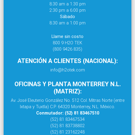
8:30 am a 1:30 pm
2:30 pm a 6:00 pm
Sábado
8:30 am a 1:00 pm
Llame sin costo
800 9 H2O TEK
(800 9426 835)
ATENCIÓN A CLIENTES (NACIONAL):
info@h2otek.com
OFICINAS Y PLANTA MONTERREY N.L.
(MATRIZ):
Av. José Eleuterio González No. 512 Col. Mitras Norte (entre
Ixtapa y Tuxtla) C.P. 64320 Monterrey, N.L. México.
Conmutador: (52) 81 83467510
(52) 81 83467534
(52) 81 83738802
(52) 81 23162248