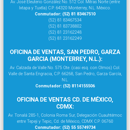
Av. José Eleuterio González No. 512 Col. Mitras Norte (entre
Ixtapa y Tuxtla) C.P. 64320 Monterrey, N.L. México.
Conmutador: (52) 81 83467510
(52) 81 83467534
(52) 81 83738802
(52) 81 23162248
(52) 81 23162249
OFICINA DE VENTAS, SAN PEDRO, GARZA
GARCIA (MONTERREY, N.L.):
Av. Calzada de Valle No. 575 Ote. (casi esq. con Olmos) Col.
Valle de Santa Engracia, C.P. 66268, San Pedro, Garza García,
N.L.
Conmutador: (52) 8114155506
OFICINA DE VENTAS CD. DE MÉXICO,
CDMX:
Av. Tonalá 285-1, Colonia Roma Sur, Delegación Cuauhtémoc
entre Tepeji y Tepic, Cd. de México, CDMX C.P. 06760
Conmutador: (52) 55 55749734