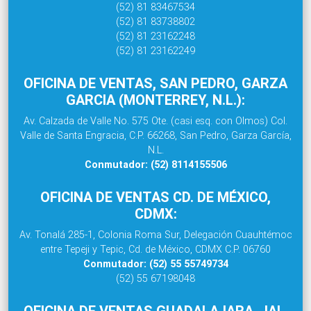
(52) 81 83467534
(52) 81 83738802
(52) 81 23162248
(52) 81 23162249
OFICINA DE VENTAS, SAN PEDRO, GARZA
GARCIA (MONTERREY, N.L.):
Av. Calzada de Valle No. 575 Ote. (casi esq. con Olmos) Col.
Valle de Santa Engracia, C.P. 66268, San Pedro, Garza García,
N.L.
Conmutador: (52) 8114155506
OFICINA DE VENTAS CD. DE MÉXICO,
CDMX:
Av. Tonalá 285-1, Colonia Roma Sur, Delegación Cuauhtémoc
entre Tepeji y Tepic, Cd. de México, CDMX C.P. 06760
Conmutador: (52) 55 55749734
(52) 55 67198048
OFICINA DE VENTAS GUADALAJARA, JAL.