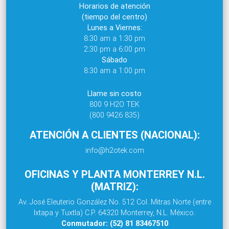
Horarios de atención
(tiempo del centro)
Lunes a Viernes:
8:30 am a 1:30 pm
2:30 pm a 6:00 pm
Sábado
8:30 am a 1:00 pm
Llame sin costo
800 9 H2O TEK
(800 9426 835)
ATENCIÓN A CLIENTES (NACIONAL):
info@h2otek.com
OFICINAS Y PLANTA MONTERREY N.L.
(MATRIZ):
Av. José Eleuterio González No. 512 Col. Mitras Norte (entre
Ixtapa y Tuxtla) C.P. 64320 Monterrey, N.L. México.
Conmutador: (52) 81 83467510