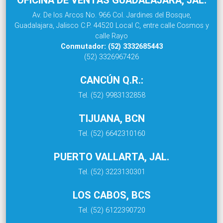
Av. De los Arcos No. 966 Col. Jardines del Bosque,
Guadalajara, Jalisco C.P. 44520 Local C, entre calle Cosmos y
calle Rayo
Conmutador: (52) 3332685443
(52) 3326967426
CANCÚN Q.R.:
Tel. (52) 9983132858
TIJUANA, BCN
Tel. (52) 6642310160
PUERTO VALLARTA, JAL.
Tel. (52) 3223130301
LOS CABOS, BCS
Tel. (52) 6122390720