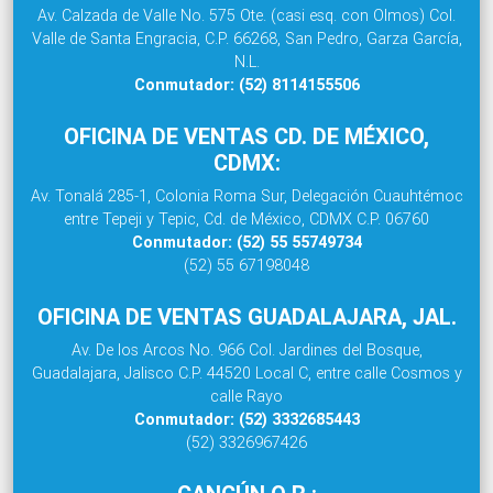
Av. Calzada de Valle No. 575 Ote. (casi esq. con Olmos) Col.
Valle de Santa Engracia, C.P. 66268, San Pedro, Garza García,
N.L.
Conmutador: (52) 8114155506
OFICINA DE VENTAS CD. DE MÉXICO,
CDMX:
Av. Tonalá 285-1, Colonia Roma Sur, Delegación Cuauhtémoc
entre Tepeji y Tepic, Cd. de México, CDMX C.P. 06760
Conmutador: (52) 55 55749734
(52) 55 67198048
OFICINA DE VENTAS GUADALAJARA, JAL.
Av. De los Arcos No. 966 Col. Jardines del Bosque,
Guadalajara, Jalisco C.P. 44520 Local C, entre calle Cosmos y
calle Rayo
Conmutador: (52) 3332685443
(52) 3326967426