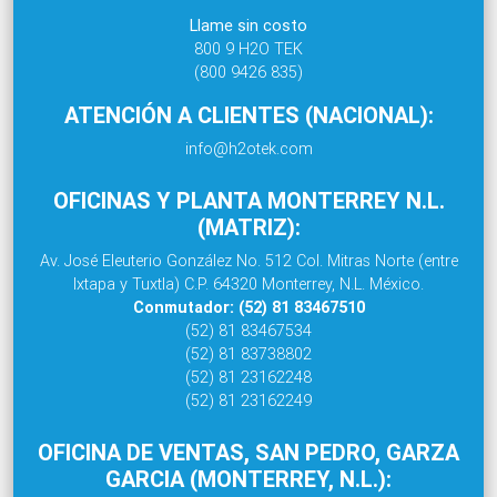
Llame sin costo
800 9 H2O TEK
(800 9426 835)
ATENCIÓN A CLIENTES (NACIONAL):
info@h2otek.com
OFICINAS Y PLANTA MONTERREY N.L.
(MATRIZ):
Av. José Eleuterio González No. 512 Col. Mitras Norte (entre
Ixtapa y Tuxtla) C.P. 64320 Monterrey, N.L. México.
Conmutador: (52) 81 83467510
(52) 81 83467534
(52) 81 83738802
(52) 81 23162248
(52) 81 23162249
OFICINA DE VENTAS, SAN PEDRO, GARZA
GARCIA (MONTERREY, N.L.):