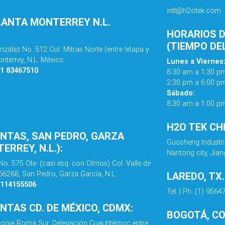
intl@h2otek.com
LANTA MONTERREY N.L.
HORARIOS D
(TIEMPO DE
nzález No. 512 Col. Mitras Norte (entre Ixtapa y
nterrey, N.L. México.
Lunes a Viernes
81 83467510
8:30 am a 1:30 p
2:30 pm a 6:00 p
Sábado:
8:30 am a 1:00 p
H2O TEK CH
ENTAS, SAN PEDRO, GARZA
Guosheng Industri
ERREY, N.L.):
Nantong city, Jian
No. 575 Ote. (casi esq. con Olmos) Col. Valle de
 66268, San Pedro, Garza García, N.L.
LAREDO, TX
8114155506
Tel. | Ph. (1) 956
ENTAS CD. DE MÉXICO, CDMX:
BOGOTÁ, C
olonia Roma Sur, Delegación Cuauhtémoc entre