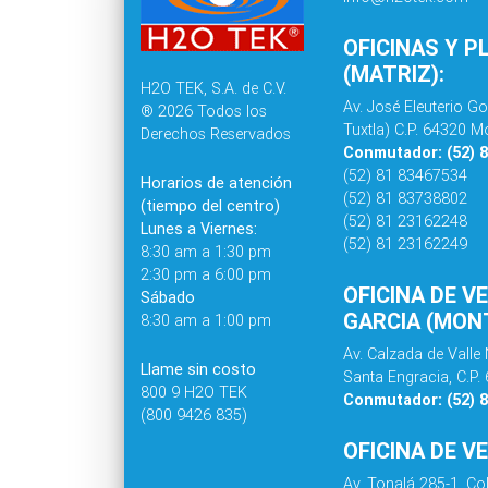
OFICINAS Y P
(MATRIZ):
H2O TEK, S.A. de C.V.
Av. José Eleuterio Go
® 2026 Todos los
Tuxtla) C.P. 64320 Mo
Derechos Reservados
Conmutador: (52) 
(52) 81 83467534
Horarios de atención
(52) 81 83738802
(tiempo del centro)
(52) 81 23162248
Lunes a Viernes:
(52) 81 23162249
8:30 am a 1:30 pm
2:30 pm a 6:00 pm
OFICINA DE V
Sábado
GARCIA (MONT
8:30 am a 1:00 pm
Av. Calzada de Valle 
Llame sin costo
Santa Engracia, C.P.
800 9 H2O TEK
Conmutador: (52) 
(800 9426 835)
OFICINA DE V
Av. Tonalá 285-1, C