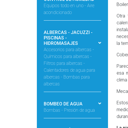
Boiler
Equipos todo en uno - Aire
acondicionado
Otra 
calen
insta
ALBERCAS - JACUZZI -
neces
PISCINAS -
HIDROMASAJES
la te
Accesorios para albercas -
Cober
Químicos para albercas -
Filtros para albercas -
Parec
Calentadores de agua para
esa m
albercas - Bombas para
clima 
albercas
Meca
Estos
BOMBEO DE AGUA
medio
Bombas - Presión de agua
duran
La pi