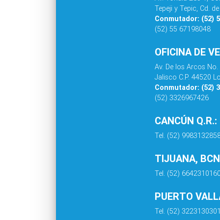
Tepeji y Tepic, Cd. 
Conmutador: (52) 
(52) 55 67198048
OFICINA DE V
Av. De los Arcos No.
Jalisco C.P. 44520 L
Conmutador: (52) 
(52) 3326967426
CANCÚN Q.R.:
Tel. (52) 998313285
TIJUANA, BCN
Tel. (52) 664231016
PUERTO VALLA
Tel. (52) 322313030