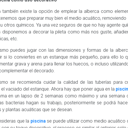
 también existe la opción de emplear la alberca como eleme
tenemos que preparar muy bien el medio acuático, removiendo c
 u otros químicos. Ya una vez seguros de que no hay agente qu
s disponemos a decorar la pileta como más nos guste, añadie
icas, etc.
smo puedes jugar con las dimensiones y formas de la alberc
ir si lo conviertes en un estanque más pequeño, para ello lo 
mentar grava y arena para llenar los huecos, o incluso utilizand
complementar el decorado.
smo se recomienda cuidar la calidad de las tuberías para 
 el vaciado del estanque. Ahora hay que poner agua en la
pisci
isma en un lapso de 2 semanas como máximo y una semana 
as bacterias hagan su trabajo, posteriormente se podrá hacer
 y plantas acuáticas que se desean.
nsideras que la
piscina
se puede utilizar como medio acuático d
z con su toque decorativo, el proceso es similar al anterior, sol