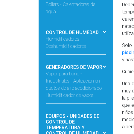
Boilers - Calentadores de
Debe
agua
temp
calie
natac
CONTROL DE HUMEDAD
utili
Humidificadores -
Solo 
Deshumidificadores
pisci
y has
GENERADORES DE VAPOR
Cubie
Vapor para baño -
Industriales - Aplicación en
Una d
ductos de aire acodicionado -
muy ú
Humidificador de vapor
la pi
que e
niños
EQUIPOS - UNIDADES DE
medio
CONTROL DE
alber
TEMPERATURA Y
CONTROL DE HUMEDAD