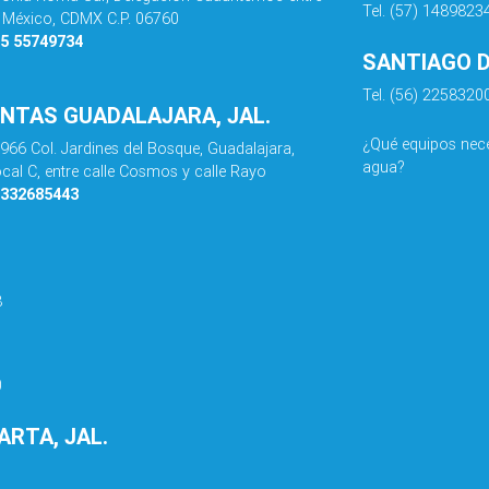
Tel. (57) 1489823
de México, CDMX C.P. 06760
55 55749734
SANTIAGO DE
Tel. (56) 2258320
ENTAS GUADALAJARA, JAL.
¿Qué equipos nece
 966 Col. Jardines del Bosque, Guadalajara,
agua?
ocal C, entre calle Cosmos y calle Rayo
3332685443
8
0
RTA, JAL.
1