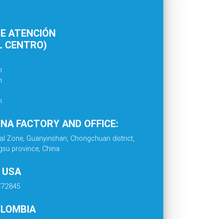
E ATENCIÓN
L CENTRO)
:
m
m
m
INA FACTORY AND OFFICE:
al Zone, Guanyinshan, Chongchuan district,
gsu province, China
. USA
4772845
OLOMBIA