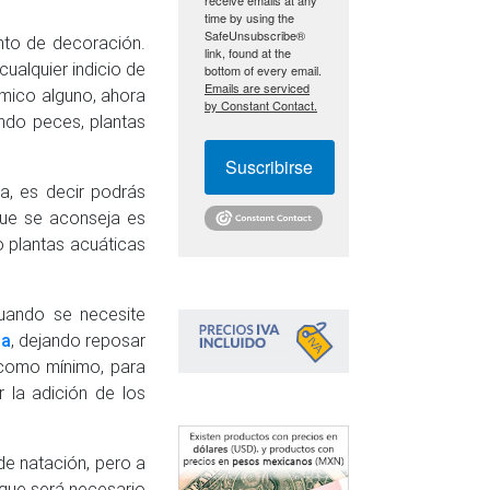
time by using the
SafeUnsubscribe®
nto de decoración.
link, found at the
ualquier indicio de
bottom of every email.
Emails are serviced
ímico alguno, ahora
by Constant Contact.
ndo peces, plantas
Suscribirse
a, es decir podrás
que se aconseja es
o plantas acuáticas
cuando se necesite
na
, dejando reposar
como mínimo, para
 la adición de los
e natación, pero a
o que será necesario