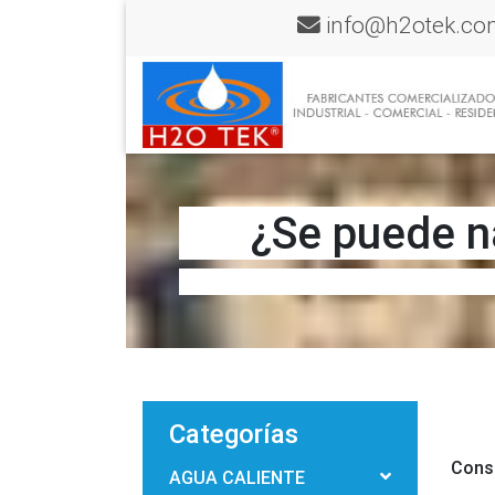
info@h2otek.co
¿Se puede na
Categorías
Conse
AGUA CALIENTE