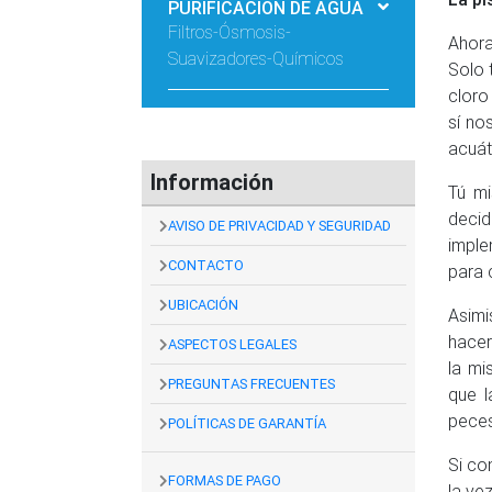
PURIFICACIÓN DE AGUA
Filtros-Ósmosis-
Ahora
Suavizadores-Químicos
Solo 
cloro
sí no
acuát
Información
Tú mi
decid
AVISO DE PRIVACIDAD Y SEGURIDAD
imple
CONTACTO
para 
UBICACIÓN
Asimi
hacer
ASPECTOS LEGALES
la m
PREGUNTAS FRECUENTES
que l
peces
POLÍTICAS DE GARANTÍA
Si co
FORMAS DE PAGO
la ve