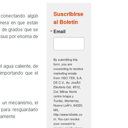
Suscribirse
 conectando algún
al Boletín
anera en que están
d de grados que se
Email
sius por encima de
By submitting this
form, you are
l agua caliente, de
consenting to receive
importando que el
marketing emails
from: H2O TEK, S.A.
DE C.V., Av. JosÃ©
Eleuterio Glz. #512,
Col. Mitras Norte
(entre Ixtapa y
Tuxtla), Monterrey,
e un mecanismo, el
Nuevo LeÃ³n, 64320,
para resguardarlo
MX,
http://www.h2otek.co
lamente.
m. You can revoke
your consent to
receive emails at any