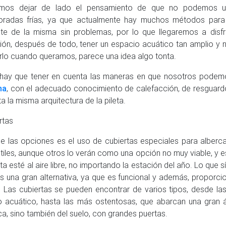
mos dejar de lado el pensamiento de que no podemos us
oradas frías, ya que actualmente hay muchos métodos para
nte de la misma sin problemas, por lo que llegaremos a disf
ión, después de todo, tener un espacio acuático tan amplio y n
zarlo cuando queramos, parece una idea algo tonta.
hay que tener en cuenta las maneras en que nosotros podem
na
, con el adecuado conocimiento de calefacción, de resguard
ta la misma arquitectura de la pileta.
rtas
e las opciones es el uso de cubiertas especiales para alberca
tiles, aunque otros lo verán como una opción no muy viable, y e
leta esté al aire libre, no importando la estación del año. Lo que
s una gran alternativa, ya que es funcional y además, proporci
. Las cubiertas se pueden encontrar de varios tipos, desde la
 acuático, hasta las más ostentosas, que abarcan una gran á
ca, sino también del suelo, con grandes puertas.