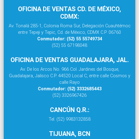
OFICINA DE VENTAS CD. DE MÉXICO,
CDMX:
Av. Tonalá 285-1, Colonia Roma Sur, Delegación Cuauhtémoc
entre Tepeji y Tepic, Cd. de México, CDMX C.P. 06760
Conmutador: (52) 55 55749734
(52) 55 67198048
OFICINA DE VENTAS GUADALAJARA, JAL.
Av. De los Arcos No. 966 Col. Jardines del Bosque,
Guadalajara, Jalisco C.P. 44520 Local C, entre calle Cosmos y
calle Rayo
Conmutador: (52) 3332685443
(52) 3326967426
CANCÚN Q.R.:
Tel. (52) 9983132858
TIJUANA, BCN