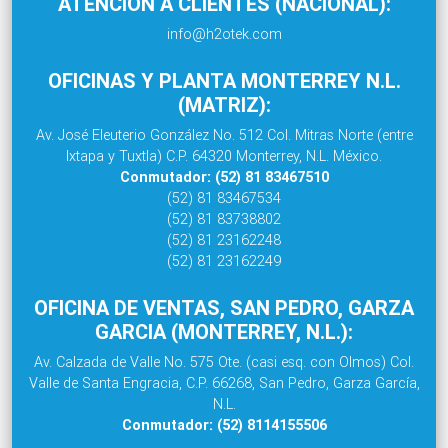
ATENCIÓN A CLIENTES (NACIONAL):
info@h2otek.com
OFICINAS Y PLANTA MONTERREY N.L.
(MATRIZ):
Av. José Eleuterio González No. 512 Col. Mitras Norte (entre
Ixtapa y Tuxtla) C.P. 64320 Monterrey, N.L. México.
Conmutador: (52) 81 83467510
(52) 81 83467534
(52) 81 83738802
(52) 81 23162248
(52) 81 23162249
OFICINA DE VENTAS, SAN PEDRO, GARZA
GARCIA (MONTERREY, N.L.):
Av. Calzada de Valle No. 575 Ote. (casi esq. con Olmos) Col.
Valle de Santa Engracia, C.P. 66268, San Pedro, Garza García,
N.L.
Conmutador: (52) 8114155506