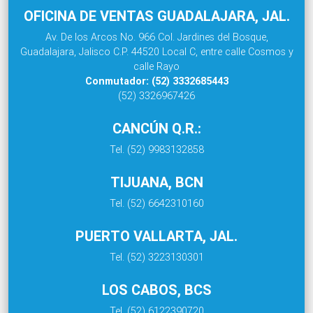
OFICINA DE VENTAS GUADALAJARA, JAL.
Av. De los Arcos No. 966 Col. Jardines del Bosque,
Guadalajara, Jalisco C.P. 44520 Local C, entre calle Cosmos y
calle Rayo
Conmutador: (52) 3332685443
(52) 3326967426
CANCÚN Q.R.:
Tel. (52) 9983132858
TIJUANA, BCN
Tel. (52) 6642310160
PUERTO VALLARTA, JAL.
Tel. (52) 3223130301
LOS CABOS, BCS
Tel. (52) 6122390720