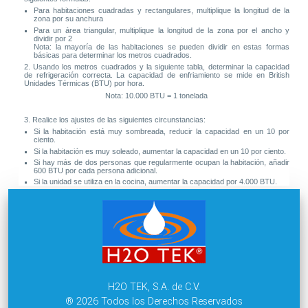
Para habitaciones cuadradas y rectangulares, multiplique la longitud de la
zona por su anchura
Para un área triangular, multiplique la longitud de la zona por el ancho y
dividir por 2
Nota: la mayoría de las habitaciones se pueden dividir en estas formas
básicas para determinar los metros cuadrados.
2. Usando los metros cuadrados y la siguiente tabla, determinar la capacidad
de refrigeración correcta. La capacidad de enfriamiento se mide en British
Unidades Térmicas (BTU) por hora.
Nota: 10.000 BTU = 1 tonelada
3. Realice los ajustes de las siguientes circunstancias:
Si la habitación está muy sombreada, reducir la capacidad en un 10 por
ciento.
Si la habitación es muy soleado, aumentar la capacidad en un 10 por ciento.
Si hay más de dos personas que regularmente ocupan la habitación, añadir
600 BTU por cada persona adicional.
Si la unidad se utiliza en la cocina, aumentar la capacidad por 4.000 BTU.
H2O TEK, S.A. de C.V.
® 2026 Todos los Derechos Reservados