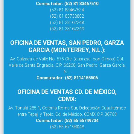
Conmutador: (52) 81 83467510
(52) 81 83467534
(52) 81 83738802
(52) 81 23162248
(52) 81 23162249
OFICINA DE VENTAS, SAN PEDRO, GARZA
GARCIA (MONTERREY, N.L.):
Av. Calzada de Valle No. 575 Ote. (casi esq. con Olmos) Col.
Valle de Santa Engracia, C.P. 66268, San Pedro, Garza García,
N.L.
Conmutador: (52) 8114155506
OFICINA DE VENTAS CD. DE MÉXICO,
CDMX:
Av. Tonalá 285-1, Colonia Roma Sur, Delegación Cuauhtémoc
entre Tepeji y Tepic, Cd. de México, CDMX C.P. 06760
Conmutador: (52) 55 55749734
(52) 55 67198048