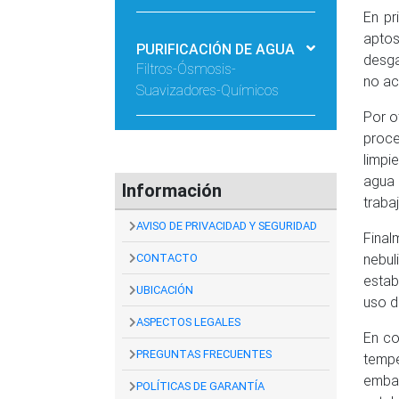
En pr
aptos
PURIFICACIÓN DE AGUA
desga
Filtros-Ósmosis-
no ac
Suavizadores-Químicos
Por o
proc
limpi
agua 
Información
traba
AVISO DE PRIVACIDAD Y SEGURIDAD
Final
CONTACTO
nebul
estab
UBICACIÓN
uso d
ASPECTOS LEGALES
En co
PREGUNTAS FRECUENTES
tempe
emba
POLÍTICAS DE GARANTÍA