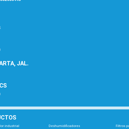
8
0
RTA, JAL.
1
BCS
0
UCTOS
or industrial
Deshumidificadores
Filtros 