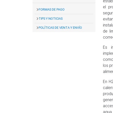
estab
el pr
FORMAS DE PAGO
segur
TIPS Y NOTICIAS
evita
insta
POLÍTICAS DE VENTA Y ENVÍO
de li
corre
Es i
imple
como 
los p
alime
En H2
calen
prod
gener
acces
agua.