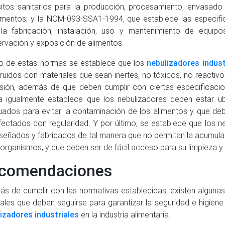
sitos sanitarios para la producción, procesamiento, envasad
imentos; y la NOM-093-SSA1-1994, que establece las especific
la fabricación, instalación, uso y mantenimiento de equipos
rvación y exposición de alimentos.
o de estas normas se establece que los
nebulizadores indust
ruidos con materiales que sean inertes, no tóxicos, no reactivos
sión, además de que deben cumplir con ciertas especificacio
 igualmente establece que los nebulizadores deben estar u
ados para evitar la contaminación de los alimentos y que deb
fectados con regularidad. Y por último, se establece que los 
iseñados y fabricados de tal manera que no permitan la acumul
organismos, y que deben ser de fácil acceso para su limpieza y
comendaciones
s de cumplir con las normativas establecidas, existen algun
ales que deben seguirse para garantizar la seguridad e higiene e
izadores industriales
en la industria alimentaria.