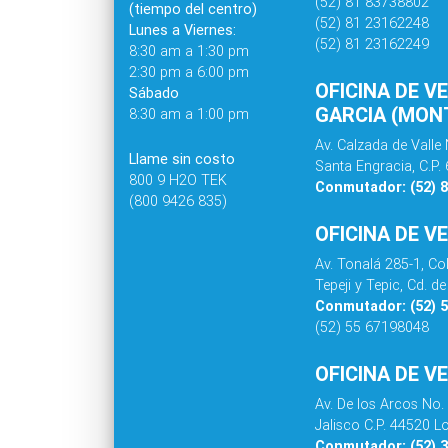
(52) 81 83738802
(tiempo del centro)
(52) 81 23162248
Lunes a Viernes:
(52) 81 23162249
8:30 am a 1:30 pm
2:30 pm a 6:00 pm
OFICINA DE V
Sábado
GARCIA (MONT
8:30 am a 1:00 pm
Av. Calzada de Valle 
Llame sin costo
Santa Engracia, C.P.
800 9 H2O TEK
Conmutador: (52) 
(800 9426 835)
OFICINA DE V
Av. Tonalá 285-1, C
Tepeji y Tepic, Cd. 
Conmutador: (52) 
(52) 55 67198048
OFICINA DE V
Av. De los Arcos No.
Jalisco C.P. 44520 L
Conmutador: (52) 