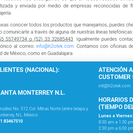
tizada y enviada por medio de empresas reconocidas de fle
jería.
seas conocer todos los productos que manejamos, puedes ch
 o comunicarte a través de alguna de nuestras líneas telefónicas
 55 55749734 o (52) 33 32685443
. Igualmente puedes conta
rónico al correo:
info
@
h2otek.com
. Contamos con oficinas de
d de México, como en Guadalajara.
LIENTES (NACIONAL):
ATENCIÓN A
CUSTOMER S
intl@h2otek.com
LANTA MONTERREY N.L.
HORARIOS D
(TIEMPO DE
nzález No. 512 Col. Mitras Norte (entre Ixtapa y
nterrey, N.L. México.
Lunes a Viernes
81 83467510
8:30 am a 1:30 p
2:30 pm a 6:00 p