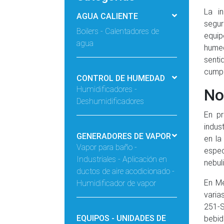
La in
AGUA CALIENTE
segur
Boilers - Calentadores de
equip
agua
humed
sent
cumpl
CONTROL DE HUMEDAD
Humidificadores -
No
Deshumidificadores
En pr
indus
GENERADORES DE VAPOR
en la
Vapor para baño -
espec
Industriales - Aplicación en
nebul
ductos de aire acodicionado -
En Mé
Humidificador de vapor
varia
251-S
EQUIPOS - UNIDADES DE
bebi