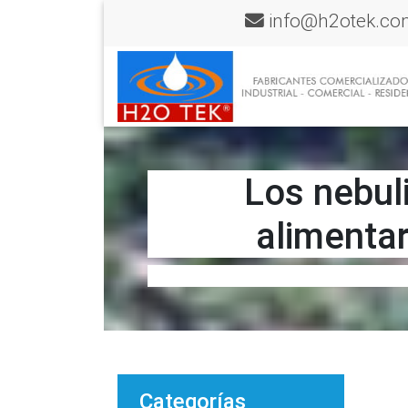
info@h2otek.co
Los nebuli
alimenta
Categorías