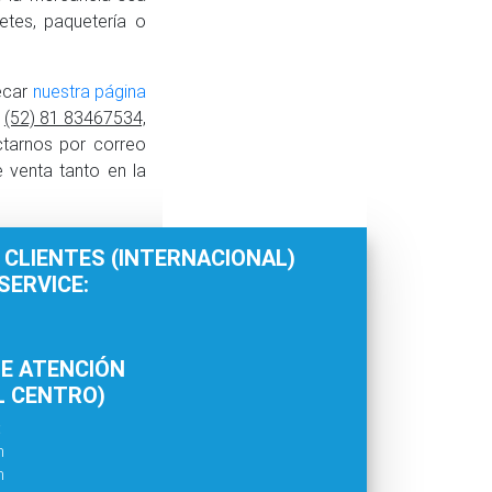
tes, paquetería o
ecar
nuestra página
:
(52) 81 83467534,
ctarnos por correo
 venta tanto en la
 CLIENTES (INTERNACIONAL)
ERVICE:
E ATENCIÓN
L CENTRO)
:
m
m