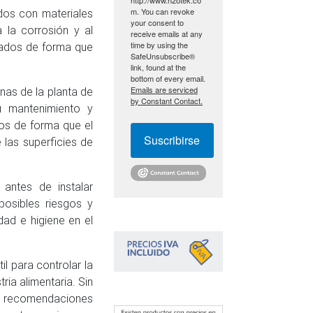
m. You can revoke
ados con materiales
your consent to
 la corrosión y al
receive emails at any
time by using the
ñados de forma que
SafeUnsubscribe®
link, found at the
bottom of every email.
Emails are serviced
nas de la planta de
by Constant Contact.
u mantenimiento y
os de forma que el
Suscribirse
 las superficies de
 antes de instalar
 posibles riesgos y
ad e higiene en el
il para controlar la
ia alimentaria. Sin
 recomendaciones