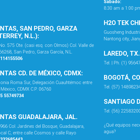
Sábado:
8:30 am a 1:00 p
H2O TEK CH
ENTAS, SAN PEDRO, GARZA
Guosheng Industri
ERREY, N.L.):
Nantong city, Jian
No. 575 Ote. (casi esq. con Olmos) Col. Valle de
 66268, San Pedro, Garza García, N.L.
LAREDO, TX
8114155506
Tel. | Ph. (1) 956
ENTAS CD. DE MÉXICO, CDMX:
BOGOTÁ, C
olonia Roma Sur, Delegación Cuauhtémoc entre
Tel. (57) 1489823
de México, CDMX C.P. 06760
55 55749734
SANTIAGO DE
Tel. (56) 2258320
ENTAS GUADALAJARA, JAL.
¿Qué equipos nece
 966 Col. Jardines del Bosque, Guadalajara,
agua?
ocal C, entre calle Cosmos y calle Rayo
3332685443