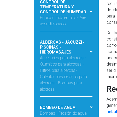
CONTROL DE
requi
TEMPERATURA Y
de al
CONTROL DE HUMEDAD
para 
Equipos todo en uno - Aire
conse
acondicionado
Dentr
const
ALBERCAS - JACUZZI -
corro
PISCINAS -
norma
HIDROMASAJES
Accesorios para albercas -
adecu
Químicos para albercas -
desin
Filtros para albercas -
ser d
Calentadores de agua para
micro
albercas - Bombas para
Re
albercas
Ademá
gener
BOMBEO DE AGUA
nebul
Bombas - Presión de agua