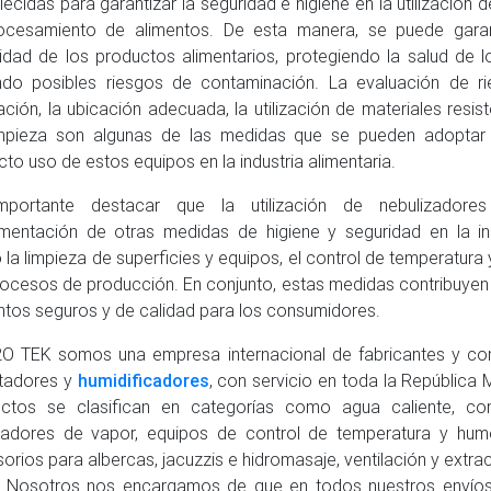
lecidas para garantizar la seguridad e higiene en la utilización
ocesamiento de alimentos. De esta manera, se puede garant
idad de los productos alimentarios, protegiendo la salud de 
ndo posibles riesgos de contaminación. La evaluación de r
lación, la ubicación adecuada, la utilización de materiales resist
mpieza son algunas de las medidas que se pueden adoptar p
cto uso de estos equipos en la industria alimentaria.
mportante destacar que la utilización de nebulizadores
mentación de otras medidas de higiene y seguridad en la indu
la limpieza de superficies y equipos, el control de temperatura 
rocesos de producción. En conjunto, estas medidas contribuyen
ntos seguros y de calidad para los consumidores.
O TEK somos una empresa internacional de fabricantes y co
tadores y
humidificadores
, con servicio en toda la República
uctos se clasifican en categorías como agua caliente, co
adores de vapor, equipos de control de temperatura y hum
orios para albercas, jacuzzis e hidromasaje, ventilación y extr
 Nosotros nos encargamos de que en todos nuestros envíos