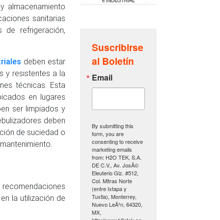
o y almacenamiento
aciones sanitarias
 de refrigeración,
Suscribirse
al Boletín
riales
deben estar
 y resistentes a la
Email
nes técnicas. Esta
bicados en lugares
en ser limpiados y
nebulizadores deben
By submitting this
ación de suciedad o
form, you are
consenting to receive
 mantenimiento.
marketing emails
from: H2O TEK, S.A.
DE C.V., Av. JosÃ©
Eleuterio Glz. #512,
Col. Mitras Norte
as recomendaciones
(entre Ixtapa y
Tuxtla), Monterrey,
n la utilización de
Nuevo LeÃ³n, 64320,
MX,
http://www.h2otek.co