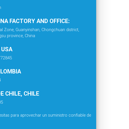
m
INA FACTORY AND OFFICE:
al Zone, Guanyinshan, Chongchuan district,
gsu province, China
. USA
4772845
OLOMBIA
4
 CHILE, CHILE
05
sitas para aprovechar un suministro confiable de