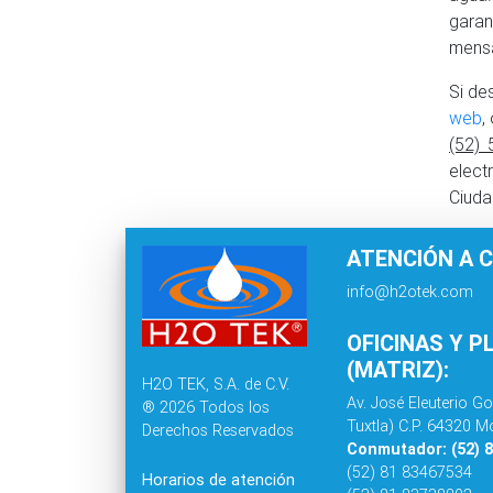
garan
mensa
Si de
web
,
(52)
elect
Ciuda
ATENCIÓN A C
info@h2otek.com
OFICINAS Y P
(MATRIZ):
H2O TEK, S.A. de C.V.
Av. José Eleuterio Go
® 2026 Todos los
Tuxtla) C.P. 64320 Mo
Derechos Reservados
Conmutador: (52) 
(52) 81 83467534
Horarios de atención