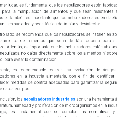
imer lugar, es fundamental que los nebulizadores estén fabric
 para la manipulación de alimentos y que sean resistentes a
ste. También es importante que los nebulizadores estén dise
umulen suciedad y sean fáciles de limpiar y desinfectar.
tro lado, se recomienda que los nebulizadores se instalen en zo
esamiento de alimentos que sean de fácil acceso para s
eza. Además, es importante que los nebulizadores estén ubicad
nebulizada no caiga directamente sobre los alimentos ni sobre
jo, para evitar la contaminación.
mente, es recomendable realizar una evaluación de riesgos
izadores en la industria alimentaria, con el fin de identificar
lecer medidas de control adecuadas para garantizar la segurid
e estos equipos.
nclusión, los
nebulizadores industriales
son una herramienta út
ratura, humedad y proliferación de microorganismos en la industr
rgo, es fundamental que se cumplan las normativas y