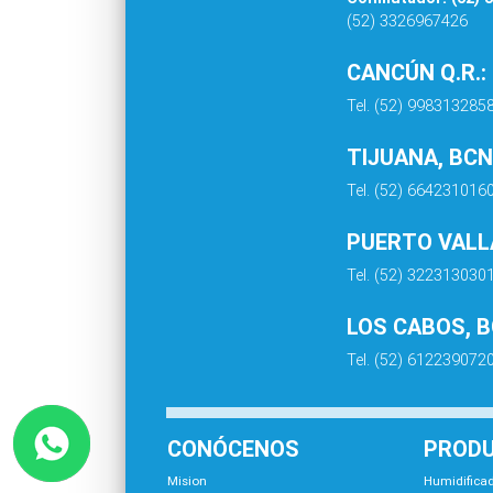
(52) 3326967426
CANCÚN Q.R.:
Tel. (52) 998313285
TIJUANA, BCN
Tel. (52) 664231016
PUERTO VALLA
Tel. (52) 322313030
LOS CABOS, 
Tel. (52) 612239072
CONÓCENOS
PROD
Mision
Humidificad