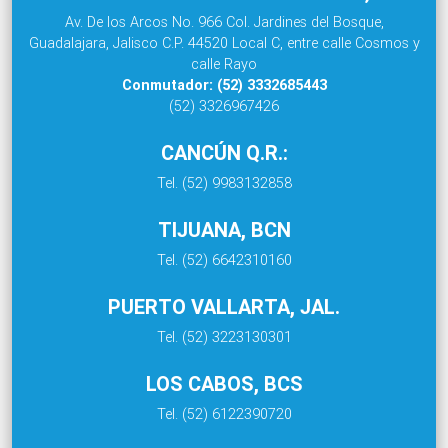
Av. De los Arcos No. 966 Col. Jardines del Bosque,
Guadalajara, Jalisco C.P. 44520 Local C, entre calle Cosmos y
calle Rayo
Conmutador: (52) 3332685443
(52) 3326967426
CANCÚN Q.R.:
Tel. (52) 9983132858
TIJUANA, BCN
Tel. (52) 6642310160
PUERTO VALLARTA, JAL.
Tel. (52) 3223130301
LOS CABOS, BCS
Tel. (52) 6122390720