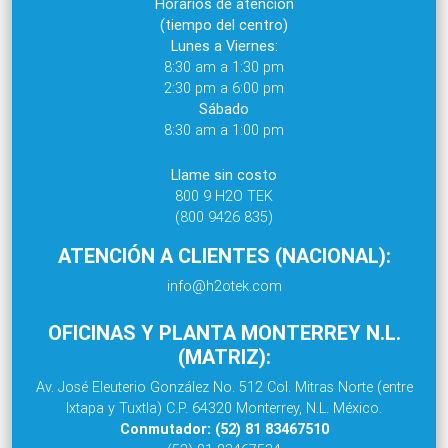
Horarios de atención
(tiempo del centro)
Lunes a Viernes:
8:30 am a 1:30 pm
2:30 pm a 6:00 pm
Sábado
8:30 am a 1:00 pm
Llame sin costo
800 9 H2O TEK
(800 9426 835)
ATENCIÓN A CLIENTES (NACIONAL):
info@h2otek.com
OFICINAS Y PLANTA MONTERREY N.L.
(MATRIZ):
Av. José Eleuterio González No. 512 Col. Mitras Norte (entre
Ixtapa y Tuxtla) C.P. 64320 Monterrey, N.L. México.
Conmutador: (52) 81 83467510