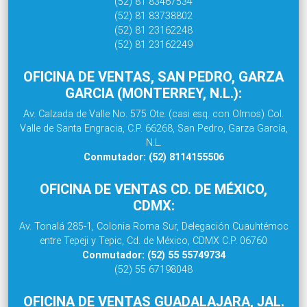
(52) 81 83467534
(52) 81 83738802
(52) 81 23162248
(52) 81 23162249
OFICINA DE VENTAS, SAN PEDRO, GARZA
GARCIA (MONTERREY, N.L.):
Av. Calzada de Valle No. 575 Ote. (casi esq. con Olmos) Col.
Valle de Santa Engracia, C.P. 66268, San Pedro, Garza García,
N.L.
Conmutador: (52) 8114155506
OFICINA DE VENTAS CD. DE MÉXICO,
CDMX:
Av. Tonalá 285-1, Colonia Roma Sur, Delegación Cuauhtémoc
entre Tepeji y Tepic, Cd. de México, CDMX C.P. 06760
Conmutador: (52) 55 55749734
(52) 55 67198048
OFICINA DE VENTAS GUADALAJARA, JAL.