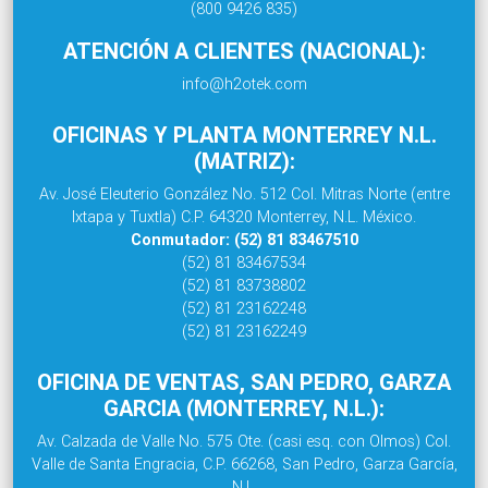
(800 9426 835)
ATENCIÓN A CLIENTES (NACIONAL):
info@h2otek.com
OFICINAS Y PLANTA MONTERREY N.L.
(MATRIZ):
Av. José Eleuterio González No. 512 Col. Mitras Norte (entre
Ixtapa y Tuxtla) C.P. 64320 Monterrey, N.L. México.
Conmutador: (52) 81 83467510
(52) 81 83467534
(52) 81 83738802
(52) 81 23162248
(52) 81 23162249
OFICINA DE VENTAS, SAN PEDRO, GARZA
GARCIA (MONTERREY, N.L.):
Av. Calzada de Valle No. 575 Ote. (casi esq. con Olmos) Col.
Valle de Santa Engracia, C.P. 66268, San Pedro, Garza García,
N.L.