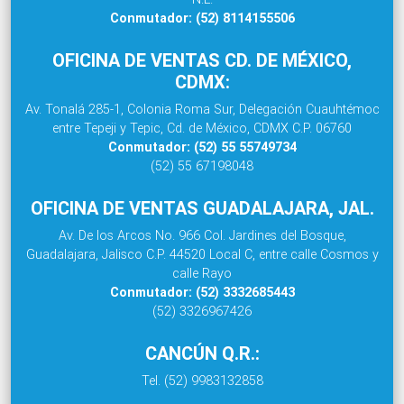
Conmutador: (52) 8114155506
OFICINA DE VENTAS CD. DE MÉXICO,
CDMX:
Av. Tonalá 285-1, Colonia Roma Sur, Delegación Cuauhtémoc
entre Tepeji y Tepic, Cd. de México, CDMX C.P. 06760
Conmutador: (52) 55 55749734
(52) 55 67198048
OFICINA DE VENTAS GUADALAJARA, JAL.
Av. De los Arcos No. 966 Col. Jardines del Bosque,
Guadalajara, Jalisco C.P. 44520 Local C, entre calle Cosmos y
calle Rayo
Conmutador: (52) 3332685443
(52) 3326967426
CANCÚN Q.R.:
Tel. (52) 9983132858