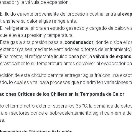
nsador y la válvula de expansión.
El fluido caliente proveniente del proceso industrial entra al
evap
transfiere su calor al gas refrigerante.
El refrigerante, ahora en estado gaseoso y cargado de calor, via
que eleva su presión y temperatura.
Este gas a alta presión pasa al
condensador
, donde disipa el c
exterior (ya sea mediante ventiladores o torres de enfriamiento)
Finalmente, el refrigerante líquido pasa por la
válvula de expans
drásticamente su temperatura antes de volver al evaporador para
ecisión de este circuito permite entregar agua fría con una exact
ado, lo cual es vital para procesos que no admiten variaciones t
aciones Críticas de los Chillers en la Temporada de Calor
o el termómetro exterior supera los 35 °C, la demanda de esto
ra en sectores donde el sobrecalentamiento significa merma de
ea.
Inyección de Plástico y Extrusión