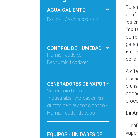
Duran
AGUA CALIENTE
confo
Boilers - Calentadores de
los p
agua
impu
corre
garan
CONTROL DE HUMEDAD
enfri
Humidificadores -
de la 
Deshumidificadores
A dif
diseñ
GENERADORES DE VAPOR
o una
Vapor para baño -
cerra
Industriales - Aplicación en
proce
ductos de aire acodicionado -
Humidificador de vapor
La Ar
El en
vapor
EQUIPOS - UNIDADES DE