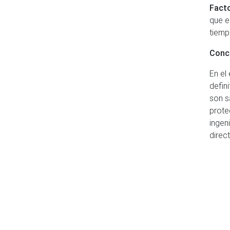
Facto
que e
tiemp
Conc
En el
defin
son s
prote
ingen
direct