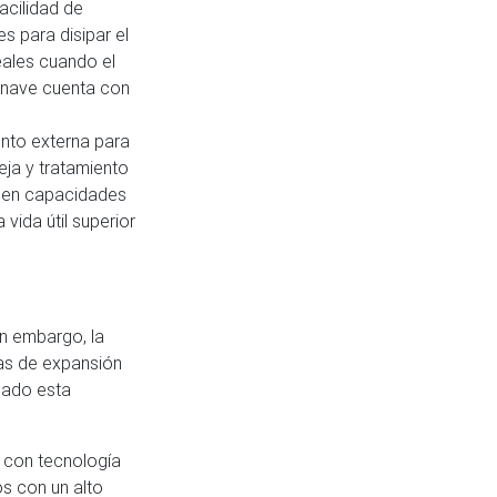
cilidad de
es para disipar el
eales cuando el
 nave cuenta con
ento externa para
eja y tratamiento
en capacidades
vida útil superior
in embargo, la
las de expansión
mado esta
o con tecnología
os con un alto