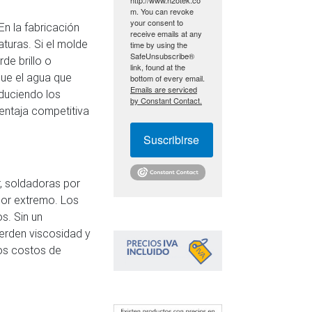
m. You can revoke
your consent to
En la fabricación
receive emails at any
aturas. Si el molde
time by using the
SafeUnsubscribe®
de brillo o
link, found at the
 que el agua que
bottom of every email.
Emails are serviced
educiendo los
by Constant Contact.
entaja competitiva
Suscribirse
r, soldadoras por
lor extremo. Los
os. Sin un
ierden viscosidad y
los costos de