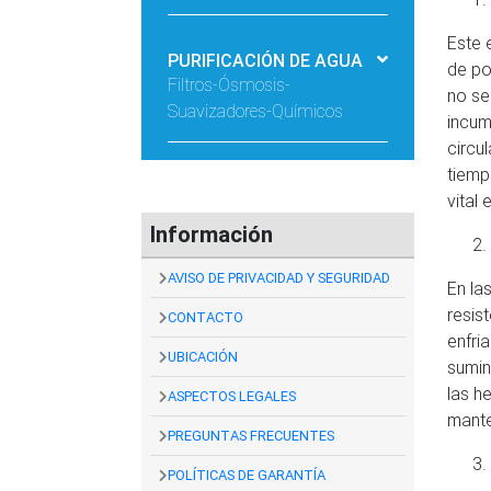
Este 
PURIFICACIÓN DE AGUA
de po
Filtros-Ósmosis-
no se
Suavizadores-Químicos
incum
circu
tiemp
vital
Información
AVISO DE PRIVACIDAD Y SEGURIDAD
En la
resis
CONTACTO
enfri
UBICACIÓN
sumin
las h
ASPECTOS LEGALES
mante
PREGUNTAS FRECUENTES
POLÍTICAS DE GARANTÍA