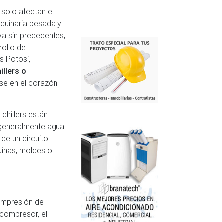
 solo afectan el
aquinaria pesada y
a sin precedentes,
rollo de
s Potosí,
illers o
rse en el corazón
 chillers están
 (generalmente agua
de un circuito
quinas, moldes o
compresión de
 compresor, el