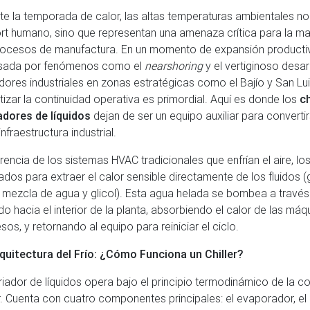
te la temporada de calor, las altas temperaturas ambientales no
rt humano, sino que representan una amenaza crítica para la m
rocesos de manufactura. En un momento de expansión productiv
lsada por fenómenos como el
nearshoring
y el vertiginoso desar
dores industriales en zonas estratégicas como el Bajío y San Lui
tizar la continuidad operativa es primordial. Aquí es donde los
ch
adores de líquidos
dejan de ser un equipo auxiliar para converti
infraestructura industrial.
erencia de los sistemas HVAC tradicionales que enfrían el aire, los
ados para extraer el calor sensible directamente de los fluidos
 mezcla de agua y glicol). Esta agua helada se bombea a través 
do hacia el interior de la planta, absorbiendo el calor de las má
sos, y retornando al equipo para reiniciar el ciclo.
quitectura del Frío: ¿Cómo Funciona un Chiller?
friador de líquidos opera bajo el principio termodinámico de la 
. Cuenta con cuatro componentes principales: el evaporador, el