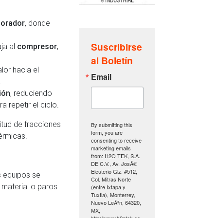
orador
, donde
Suscribirse
ja al
compresor
,
al Boletín
alor hacia el
Email
.
ión
, reduciendo
 repetir el ciclo.
itud de fracciones
By submitting this
form, you are
érmicas.
consenting to receive
marketing emails
from: H2O TEK, S.A.
DE C.V., Av. JosÃ©
Eleuterio Glz. #512,
s equipos se
Col. Mitras Norte
 material o paros
(entre Ixtapa y
Tuxtla), Monterrey,
Nuevo LeÃ³n, 64320,
MX,
http://www.h2otek.co