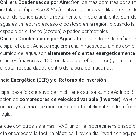
Chillers Condensados por Aire:
Son los más comunes por su fa
instalación (tipo
Plug & Play
). Utilizan grandes ventiladores axial
calor del condensador directamente al medio ambiente. Son id
agua es un recurso escaso o costoso en la región, o cuando la
espacio en el techo (azotea) o patios perimetrales.
Chillers Condensados por Agua:
Utilizan una torre de enfriami
disipar el calor. Aunque requieren una infraestructura más compl
químico del agua, son
altamente eficientes energéticamente
grandes (mayores a 100 toneladas de refrigeración) y tienen una 
al estar resguardados dentro de la sala de máquinas.
encia Energética (EER) y el Retorno de Inversión
incipal desafío operativo de un chiller es su consumo eléctrico. S
ración de
compresores de velocidad variable (Inverter)
, válvu
rónicas y sistemas de monitoreo remoto inteligente ha transfor
logía.
ual que con otros sistemas HVAC, un chiller sobredimensionado 
eta encarecerá la factura eléctrica. Hoy en día, invertir en equip