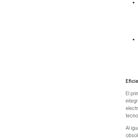
Efici
El pr
integ
elect
tecno
Al ig
obsol