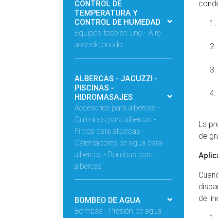
CONTROL DE
conde
TEMPERATURA Y
CONTROL DE HUMEDAD
Equipos todo en uno - Aire
acondicionado
ALBERCAS - JACUZZI -
PISCINAS -
HIDROMASAJES
Accesorios para albercas -
Químicos para albercas -
La pr
Filtros para albercas -
de gr
Calentadores de agua para
albercas - Bombas para
Aplic
albercas
Cuand
dispa
de lín
BOMBEO DE AGUA
Bombas - Presión de agua