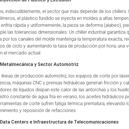
es, indiscutiblemente, el sector que más depende de los chillers. 
límeros, el plástico fundido se inyecta en moldes a altas temper
 enfría rápida y uniformemente, la pieza se deforma (alabeo), pier
ple las tolerancias dimensionales. Un chiller industrial garantiza
la por los canales del molde mantenga la temperatura exacta, r
os de ciclo y aumentando la tasa de producción por hora, una v
 en el mercado actual.
Metalmecánica y Sector Automotriz
s líneas de producción automotriz, los equipos de corte por láse
tencia, máquinas CNC y prensas hidráulicas generan fricción y ca
adores de líquidos disipan este calor de las antorchas y los husill
istro constante de agua fría en verano, los aceites hidráulicos p
erramientas de corte sufren fatiga térmica prematura, elevando 
nimiento y reposición de refacciones.
Data Centers e Infraestructura de Telecomunicaciones