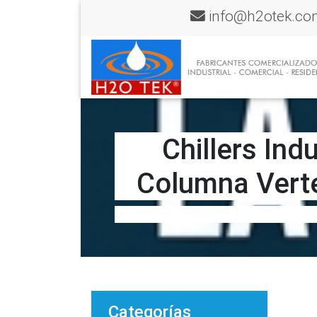
info@h2otek.co
Chillers Ind
Columna Verteb
Categorías