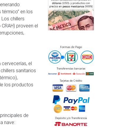
generando
 térmico” en los
Los chillers
 CRAH) proveen el
errupciones,
 cervecerías, el
hillers sanitarios
térmico),
de los productos
principales de
la nave: