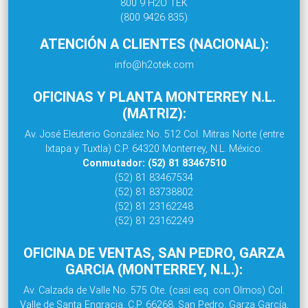
800 9 H2O TEK
(800 9426 835)
ATENCIÓN A CLIENTES (NACIONAL):
info@h2otek.com
OFICINAS Y PLANTA MONTERREY N.L.
(MATRIZ):
Av. José Eleuterio González No. 512 Col. Mitras Norte (entre
Ixtapa y Tuxtla) C.P. 64320 Monterrey, N.L. México.
Conmutador: (52) 81 83467510
(52) 81 83467534
(52) 81 83738802
(52) 81 23162248
(52) 81 23162249
OFICINA DE VENTAS, SAN PEDRO, GARZA
GARCIA (MONTERREY, N.L.):
Av. Calzada de Valle No. 575 Ote. (casi esq. con Olmos) Col.
Valle de Santa Engracia, C.P. 66268, San Pedro, Garza García,