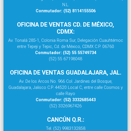
N.L.
Conmutador: (52) 8114155506
OFICINA DE VENTAS CD. DE MÉXICO,
CDMX:
Av. Tonalá 285-1, Colonia Roma Sur, Delegación Cuauhtémoc
entre Tepeji y Tepic, Cd. de México, CDMX C.P. 06760
Conmutador: (52) 55 55749734
(52) 55 67198048
OFICINA DE VENTAS GUADALAJARA, JAL.
Av. De los Arcos No. 966 Col. Jardines del Bosque,
Guadalajara, Jalisco C.P. 44520 Local C, entre calle Cosmos y
calle Rayo
Conmutador: (52) 3332685443
(52) 3326967426
CANCÚN Q.R.:
Tel. (52) 9983132858