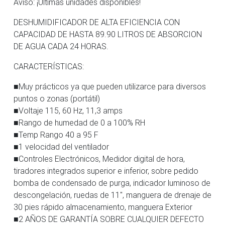
Aviso: ¡Últimas unidades disponibles!
DESHUMIDIFICADOR DE ALTA EFICIENCIA CON
CAPACIDAD DE HASTA 89.90 LITROS DE ABSORCION
DE AGUA CADA 24 HORAS.
CARACTERÍSTICAS:
■Muy prácticos ya que pueden utilizarce para diversos
puntos o zonas (portátil)
■Voltaje 115, 60 Hz, 11,3 amps
■Rango de humedad de 0 a 100% RH
■Temp Rango 40 a 95 F
■1 velocidad del ventilador
■Controles Electrónicos, Medidor digital de hora,
tiradores integrados superior e inferior, sobre pedido
bomba de condensado de purga, indicador luminoso de
descongelación, ruedas de 11″, manguera de drenaje de
30 pies rápido almacenamiento, manguera Exterior
■2 AÑOS DE GARANTÍA SOBRE CUALQUIER DEFECTO