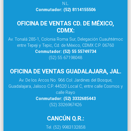
N.L.
Conmutador: (52) 8114155506
OFICINA DE VENTAS CD. DE MÉXICO,
CDMX:
Av. Tonalá 285-1, Colonia Roma Sur, Delegación Cuauhtémoc
entre Tepeji y Tepic, Cd. de México, CDMX C.P. 06760
Conmutador: (52) 55 55749734
(52) 55 67198048
OFICINA DE VENTAS GUADALAJARA, JAL.
Av. De los Arcos No. 966 Col. Jardines del Bosque,
Guadalajara, Jalisco C.P. 44520 Local C, entre calle Cosmos y
calle Rayo
Conmutador: (52) 3332685443
(52) 3326967426
CANCÚN Q.R.:
Tel. (52) 9983132858