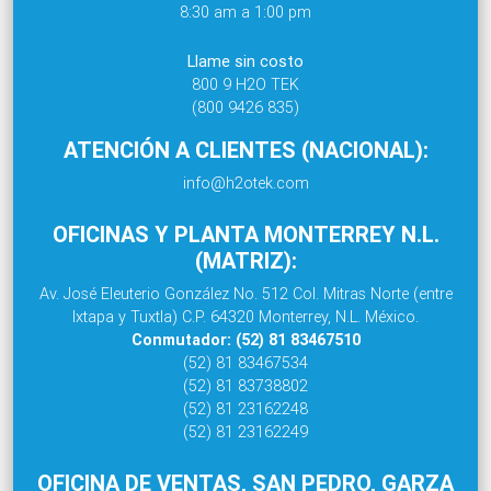
8:30 am a 1:00 pm
Llame sin costo
800 9 H2O TEK
(800 9426 835)
ATENCIÓN A CLIENTES (NACIONAL):
info@h2otek.com
OFICINAS Y PLANTA MONTERREY N.L.
(MATRIZ):
Av. José Eleuterio González No. 512 Col. Mitras Norte (entre
Ixtapa y Tuxtla) C.P. 64320 Monterrey, N.L. México.
Conmutador: (52) 81 83467510
(52) 81 83467534
(52) 81 83738802
(52) 81 23162248
(52) 81 23162249
OFICINA DE VENTAS, SAN PEDRO, GARZA