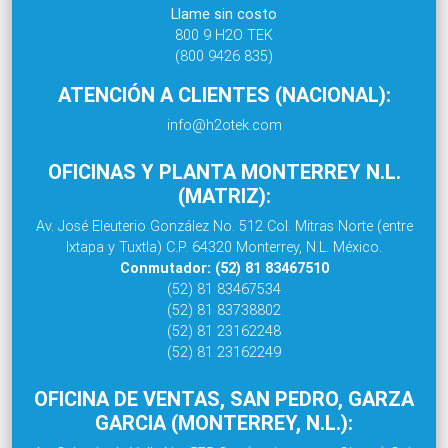
Llame sin costo
800 9 H2O TEK
(800 9426 835)
ATENCIÓN A CLIENTES (NACIONAL):
info@h2otek.com
OFICINAS Y PLANTA MONTERREY N.L.
(MATRIZ):
Av. José Eleuterio González No. 512 Col. Mitras Norte (entre
Ixtapa y Tuxtla) C.P. 64320 Monterrey, N.L. México.
Conmutador: (52) 81 83467510
(52) 81 83467534
(52) 81 83738802
(52) 81 23162248
(52) 81 23162249
OFICINA DE VENTAS, SAN PEDRO, GARZA
GARCIA (MONTERREY, N.L.):