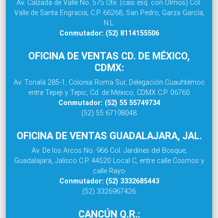
Av. Calzada de Valle No. 575 Ote. (casi esq. con Olmos) Col.
Valle de Santa Engracia, C.P. 66268, San Pedro, Garza García,
N.L.
Conmutador: (52) 8114155506
OFICINA DE VENTAS CD. DE MÉXICO,
CDMX:
Av. Tonalá 285-1, Colonia Roma Sur, Delegación Cuauhtémoc
entre Tepeji y Tepic, Cd. de México, CDMX C.P. 06760
Conmutador: (52) 55 55749734
(52) 55 67198048
OFICINA DE VENTAS GUADALAJARA, JAL.
Av. De los Arcos No. 966 Col. Jardines del Bosque,
Guadalajara, Jalisco C.P. 44520 Local C, entre calle Cosmos y
calle Rayo
Conmutador: (52) 3332685443
(52) 3326967426
CANCÚN Q.R.: