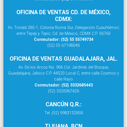
OFICINA DE VENTAS CD. DE MÉXICO,
CDMX:
Av. Tonalá 285-1, Colonia Roma Sur, Delegación Cuauhtémoc
entre Tepeji y Tepic, Cd. de México, CDMX C.P. 06760
Conmutador: (52) 55 55749734
(52) 55 67198048
OFICINA DE VENTAS GUADALAJARA, JAL.
Av. De los Arcos No. 966 Col. Jardines del Bosque,
Guadalajara, Jalisco C.P. 44520 Local C, entre calle Cosmos y
calle Rayo
Conmutador: (52) 3332685443
(52) 3326967426
CANCÚN Q.R.:
Tel. (52) 9983132858
TIJUANA, BCN