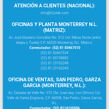
ATENCIÓN A CLIENTES (NACIONAL):
info@h2otek.com
OFICINAS Y PLANTA MONTERREY N.L.
(MATRIZ):
Av. José Eleuterio González No. 512 Col. Mitras Norte (entre
Ixtapa y Tuxtla) C.P. 64320 Monterrey, N.L. México.
Conmutador: (52) 81 83467510
(52) 81 83467534
(52) 81 83738802
(52) 81 23162248
(52) 81 23162249
OFICINA DE VENTAS, SAN PEDRO, GARZA
GARCIA (MONTERREY, N.L.):
Av. Calzada de Valle No. 575 Ote. (casi esq. con Olmos) Col.
Valle de Santa Engracia, C.P. 66268, San Pedro, Garza García,
N.L.
Conmutador: (52) 8114155506