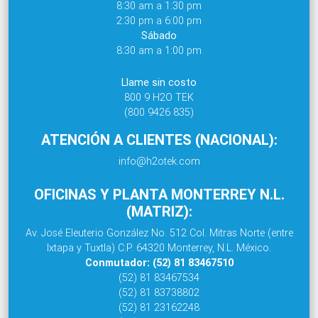
8:30 am a 1:30 pm
2:30 pm a 6:00 pm
Sábado
8:30 am a 1:00 pm
Llame sin costo
800 9 H2O TEK
(800 9426 835)
ATENCIÓN A CLIENTES (NACIONAL):
info@h2otek.com
OFICINAS Y PLANTA MONTERREY N.L.
(MATRIZ):
Av. José Eleuterio González No. 512 Col. Mitras Norte (entre
Ixtapa y Tuxtla) C.P. 64320 Monterrey, N.L. México.
Conmutador: (52) 81 83467510
(52) 81 83467534
(52) 81 83738802
(52) 81 23162248