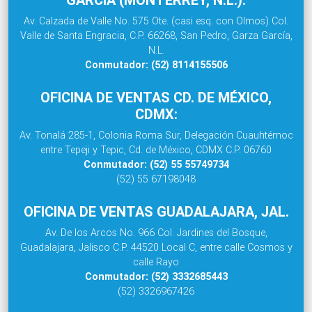
Av. Calzada de Valle No. 575 Ote. (casi esq. con Olmos) Col.
Valle de Santa Engracia, C.P. 66268, San Pedro, Garza García,
N.L.
Conmutador: (52) 8114155506
OFICINA DE VENTAS CD. DE MÉXICO,
CDMX:
Av. Tonalá 285-1, Colonia Roma Sur, Delegación Cuauhtémoc
entre Tepeji y Tepic, Cd. de México, CDMX C.P. 06760
Conmutador: (52) 55 55749734
(52) 55 67198048
OFICINA DE VENTAS GUADALAJARA, JAL.
Av. De los Arcos No. 966 Col. Jardines del Bosque,
Guadalajara, Jalisco C.P. 44520 Local C, entre calle Cosmos y
calle Rayo
Conmutador: (52) 3332685443
(52) 3326967426