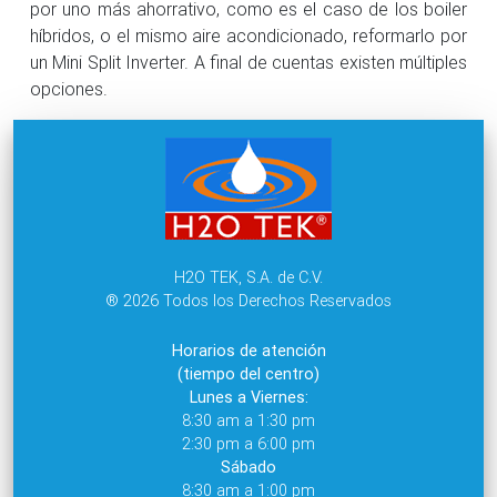
por uno más ahorrativo, como es el caso de los boiler
híbridos, o el mismo aire acondicionado, reformarlo por
un Mini Split Inverter. A final de cuentas existen múltiples
opciones.
H2O TEK, S.A. de C.V.
® 2026 Todos los Derechos Reservados
Horarios de atención
(tiempo del centro)
Lunes a Viernes:
8:30 am a 1:30 pm
2:30 pm a 6:00 pm
Sábado
8:30 am a 1:00 pm