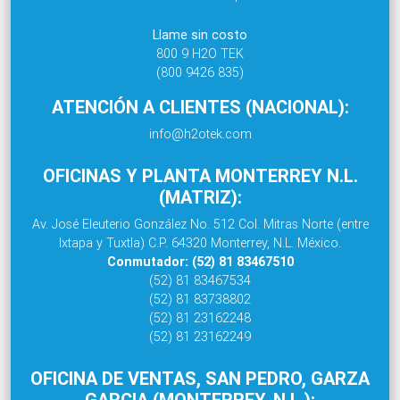
Llame sin costo
800 9 H2O TEK
(800 9426 835)
ATENCIÓN A CLIENTES (NACIONAL):
info@h2otek.com
OFICINAS Y PLANTA MONTERREY N.L.
(MATRIZ):
Av. José Eleuterio González No. 512 Col. Mitras Norte (entre
Ixtapa y Tuxtla) C.P. 64320 Monterrey, N.L. México.
Conmutador: (52) 81 83467510
(52) 81 83467534
(52) 81 83738802
(52) 81 23162248
(52) 81 23162249
OFICINA DE VENTAS, SAN PEDRO, GARZA
GARCIA (MONTERREY, N.L.):