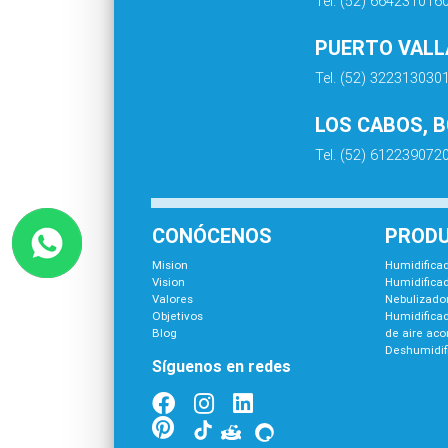
Tel. (52) 664231016
PUERTO VALLA
Tel. (52) 322313030
LOS CABOS, 
Tel. (52) 612239072
CONÓCENOS
PROD
Mision
Humidificad
Vision
Humidificad
Valores
Nebulizador
Objetivos
Humidifica
Blog
de aire ac
Deshumidif
Síguenos en redes