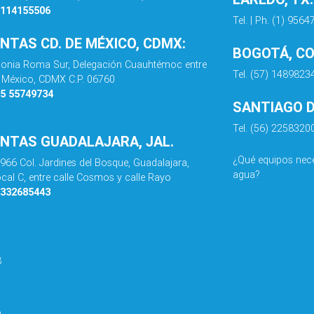
8114155506
Tel. | Ph. (1) 956
ENTAS CD. DE MÉXICO, CDMX:
BOGOTÁ, C
olonia Roma Sur, Delegación Cuauhtémoc entre
Tel. (57) 1489823
de México, CDMX C.P. 06760
55 55749734
SANTIAGO DE
Tel. (56) 2258320
ENTAS GUADALAJARA, JAL.
¿Qué equipos nece
 966 Col. Jardines del Bosque, Guadalajara,
agua?
ocal C, entre calle Cosmos y calle Rayo
3332685443
8