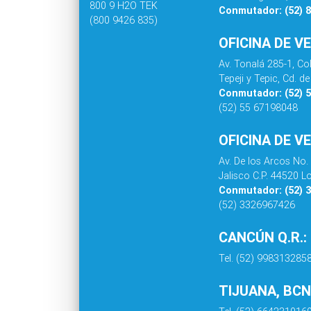
800 9 H2O TEK
Conmutador: (52) 
(800 9426 835)
OFICINA DE V
Av. Tonalá 285-1, C
Tepeji y Tepic, Cd. 
Conmutador: (52) 
(52) 55 67198048
OFICINA DE V
Av. De los Arcos No.
Jalisco C.P. 44520 L
Conmutador: (52) 
(52) 3326967426
CANCÚN Q.R.:
Tel. (52) 998313285
TIJUANA, BCN