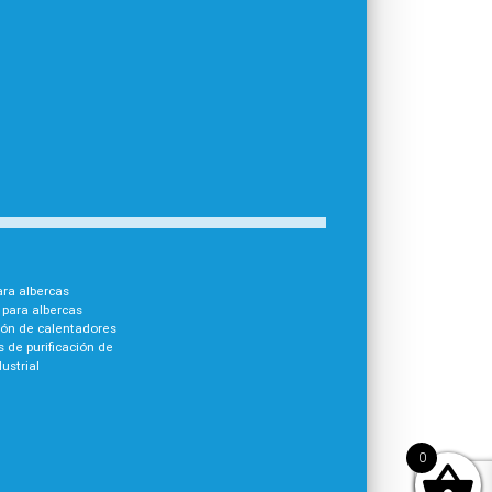
para albercas
para albercas
ión de calentadores
 de purificación de
ustrial
0