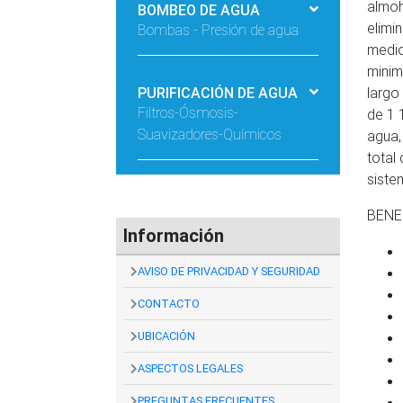
almoh
BOMBEO DE AGUA
elimi
Bombas - Presión de agua
medio
minim
PURIFICACIÓN DE AGUA
largo
Filtros-Ósmosis-
de 1 
Suavizadores-Químicos
agua,
total
siste
BENE
Información
AVISO DE PRIVACIDAD Y SEGURIDAD
CONTACTO
UBICACIÓN
ASPECTOS LEGALES
PREGUNTAS FRECUENTES