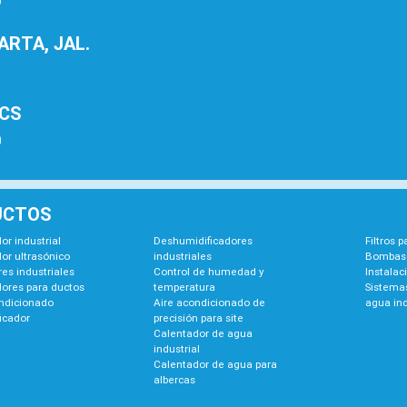
0
RTA, JAL.
1
BCS
0
UCTOS
or industrial
Deshumidificadores
Filtros 
or ultrasónico
industriales
Bombas 
es industriales
Control de humedad y
Instalac
dores para ductos
temperatura
Sistemas
ondicionado
Aire acondicionado de
agua ind
icador
precisión para site
Calentador de agua
industrial
Calentador de agua para
albercas