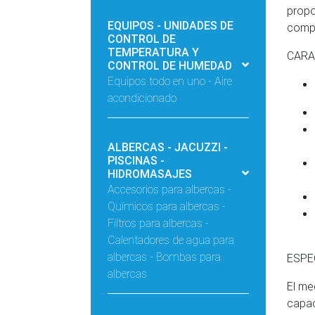
propo
EQUIPOS - UNIDADES DE
compa
CONTROL DE
TEMPERATURA Y
CARA
CONTROL DE HUMEDAD
Equipos todo en uno - Aire
acondicionado
ALBERCAS - JACUZZI -
PISCINAS -
HIDROMASAJES
Accesorios para albercas -
Químicos para albercas -
Filtros para albercas -
Calentadores de agua para
albercas - Bombas para
ESPE
albercas
El me
capac