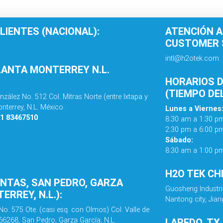
LIENTES (NACIONAL):
ATENCIÓN A
CUSTOMER S
intl@h2otek.com
LANTA MONTERREY N.L.
HORARIOS D
(TIEMPO DE
nzález No. 512 Col. Mitras Norte (entre Ixtapa y
nterrey, N.L. México.
Lunes a Viernes
81 83467510
8:30 am a 1:30 p
2:30 pm a 6:00 p
Sábado:
8:30 am a 1:00 p
H2O TEK CH
ENTAS, SAN PEDRO, GARZA
Guosheng Industri
ERREY, N.L.):
Nantong city, Jian
No. 575 Ote. (casi esq. con Olmos) Col. Valle de
 66268, San Pedro, Garza García, N.L.
LAREDO, TX