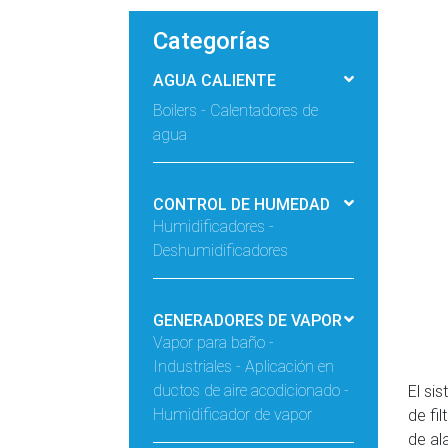
Categorías
AGUA CALIENTE
Boilers - Calentadores de
agua
CONTROL DE HUMEDAD
Humidificadores -
Deshumidificadores
GENERADORES DE VAPOR
Vapor para baño -
Industriales - Aplicación en
ductos de aire acodicionado -
El si
Humidificador de vapor
de fi
de al