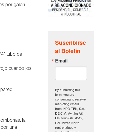
os por galón
Suscribirse
al Boletín
/4″ tubo de
Email
 rojo cuando los
 pared.
By submitting this
form, you are
consenting to receive
marketing emails
from: H2O TEK, S.A.
DE C.V., Av. JosÃ©
Eleuterio Glz. #512,
 bombonas, la
Col. Mitras Norte
 con una
(entre Ixtapa y
Tuxtla), Monterrey,