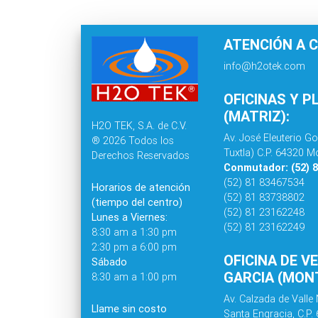
ATENCIÓN A C
info@h2otek.com
OFICINAS Y P
(MATRIZ):
H2O TEK, S.A. de C.V.
Av. José Eleuterio Go
® 2026 Todos los
Tuxtla) C.P. 64320 Mo
Derechos Reservados
Conmutador: (52) 
(52) 81 83467534
Horarios de atención
(52) 81 83738802
(tiempo del centro)
(52) 81 23162248
Lunes a Viernes:
(52) 81 23162249
8:30 am a 1:30 pm
2:30 pm a 6:00 pm
OFICINA DE V
Sábado
GARCIA (MONT
8:30 am a 1:00 pm
Av. Calzada de Valle 
Llame sin costo
Santa Engracia, C.P.