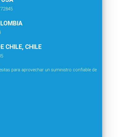
4772845
OLOMBIA
4
 CHILE, CHILE
05
sitas para aprovechar un suministro confiable de