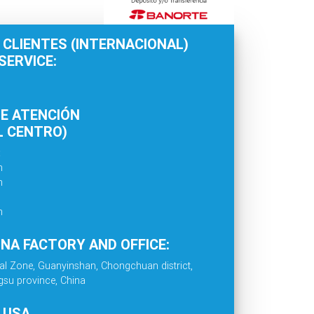
 CLIENTES (INTERNACIONAL)
ERVICE:
E ATENCIÓN
L CENTRO)
:
m
m
m
INA FACTORY AND OFFICE:
al Zone, Guanyinshan, Chongchuan district,
gsu province, China
. USA