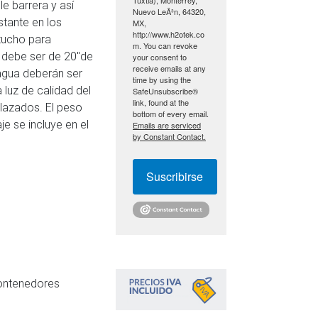
e barrera y así
Nuevo LeÃ³n, 64320,
stante en los
MX,
http://www.h2otek.co
tucho para
m. You can revoke
e debe ser de 20″de
your consent to
receive emails at any
 agua deberán ser
time by using the
 luz de calidad del
SafeUnsubscribe®
link, found at the
lazados. El peso
bottom of every email.
e se incluye en el
Emails are serviced
by Constant Contact.
Suscribirse
contenedores