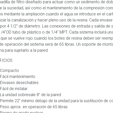
adilla de filtro diseñado para actuar como un sedimento de dobl
ne la suciedad, así como el mantenimiento de la compresión con
s mediante la ampliación cuando el agua se introduce en el car
izar la canalización y hacer pleno uso de la resina. Cada envas
 por 4 1/2″ de diámetro. Las conexiones de entrada y salida de
1/4″OD tubo de plástico o de 1/4″ MPT. Cada sistema incluirá una
 que se vuelve rojo cuando los botes de resina deben ser reemp
 de operación del sistema será de 65 libras. Un soporte de montaj
ma para sujetarlo a la pared.
FICIOS:
Compacto
Fácil mantenimiento
Envases desechables
Fácil de instalar
La unidad sobresale 8″ de la pared
Permite 22″ mínimo debajo de la unidad para la sustitución de 
Peso aprox. en operación de 65 libras
Resina de grado nuclear