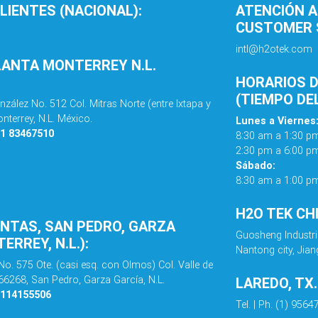
LIENTES (NACIONAL):
ATENCIÓN A
CUSTOMER S
intl@h2otek.com
LANTA MONTERREY N.L.
HORARIOS D
(TIEMPO DE
nzález No. 512 Col. Mitras Norte (entre Ixtapa y
nterrey, N.L. México.
Lunes a Viernes
81 83467510
8:30 am a 1:30 p
2:30 pm a 6:00 p
Sábado:
8:30 am a 1:00 p
H2O TEK CH
ENTAS, SAN PEDRO, GARZA
Guosheng Industri
ERREY, N.L.):
Nantong city, Jian
No. 575 Ote. (casi esq. con Olmos) Col. Valle de
 66268, San Pedro, Garza García, N.L.
LAREDO, TX
8114155506
Tel. | Ph. (1) 956