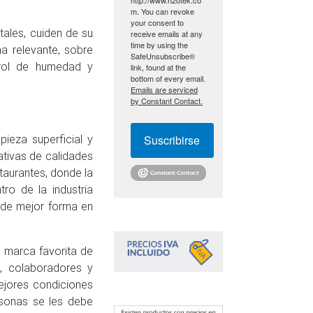
m. You can revoke
your consent to
ales, cuiden de su
receive emails at any
time by using the
a relevante, sobre
SafeUnsubscribe®
trol de humedad y
link, found at the
bottom of every email.
Emails are serviced
by Constant Contact.
pieza superficial y
Suscribirse
tivas de calidades
staurantes, donde la
tro de la industria
 de mejor forma en
 marca favorita de
s, colaboradores y
ejores condiciones
ersonas se les debe