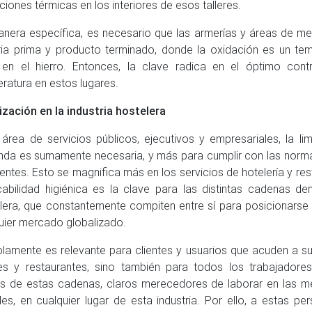
ciones térmicas en los interiores de esos talleres.
nera específica, es necesario que las armerías y áreas de met
ia prima y producto terminado, donde la oxidación es un tem
en el hierro. Entonces, la clave radica en el óptimo con
ratura en estos lugares.
ización en la industria hostelera
 área de servicios públicos, ejecutivos y empresariales, la lim
nda es sumamente necesaria, y más para cumplir con las norma
nentes. Esto se magnifica más en los servicios de hotelería y re
abilidad higiénica es la clave para las distintas cadenas den
lera, que constantemente compiten entre sí para posicionarse
uier mercado globalizado.
lamente es relevante para clientes y usuarios que acuden a su
es y restaurantes, sino también para todos los trabajadore
s de estas cadenas, claros merecedores de laborar en las m
les, en cualquier lugar de esta industria. Por ello, a estas p