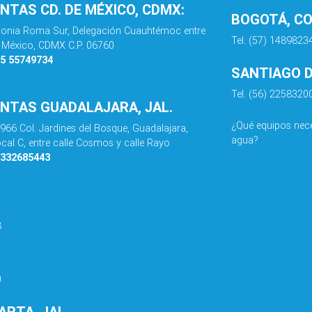
ENTAS CD. DE MÉXICO, CDMX:
BOGOTÁ, C
olonia Roma Sur, Delegación Cuauhtémoc entre
Tel. (57) 1489823
de México, CDMX C.P. 06760
55 55749734
SANTIAGO DE
Tel. (56) 2258320
ENTAS GUADALAJARA, JAL.
¿Qué equipos nece
 966 Col. Jardines del Bosque, Guadalajara,
agua?
ocal C, entre calle Cosmos y calle Rayo
3332685443
8
0
RTA, JAL.