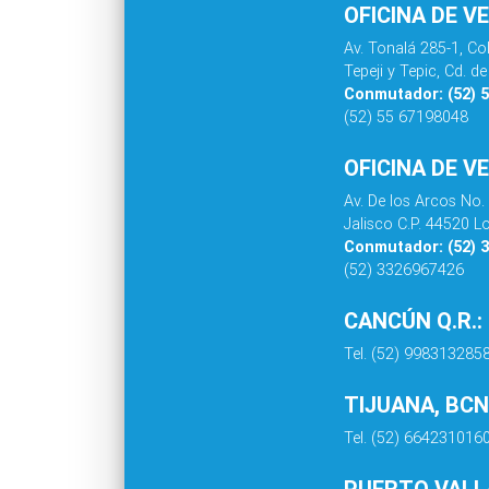
OFICINA DE V
Av. Tonalá 285-1, C
Tepeji y Tepic, Cd. 
Conmutador: (52) 
(52) 55 67198048
OFICINA DE V
Av. De los Arcos No.
Jalisco C.P. 44520 L
Conmutador: (52) 
(52) 3326967426
CANCÚN Q.R.:
Tel. (52) 998313285
TIJUANA, BCN
Tel. (52) 664231016
PUERTO VALLA