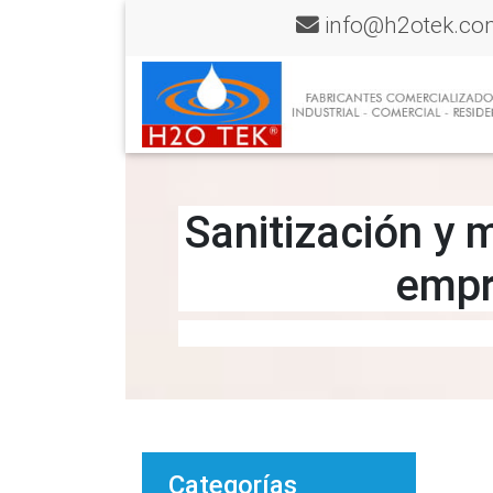
info@h2otek.co
Sanitización y 
empr
Categorías