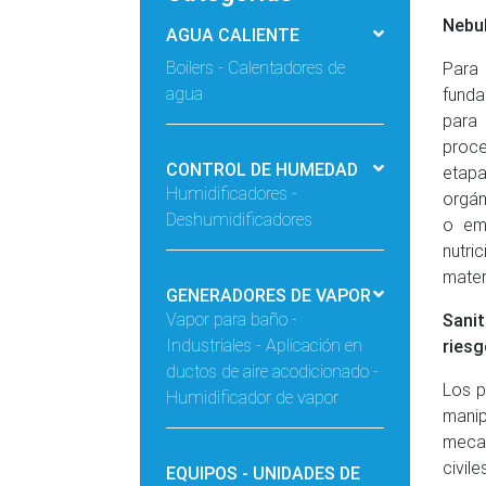
Nebul
AGUA CALIENTE
Boilers - Calentadores de
Para
agua
funda
para 
proc
CONTROL DE HUMEDAD
etapa
Humidificadores -
orgán
Deshumidificadores
o em
nutri
mater
GENERADORES DE VAPOR
Vapor para baño -
Sanit
Industriales - Aplicación en
riesg
ductos de aire acodicionado -
Los p
Humidificador de vapor
mani
mecan
civil
EQUIPOS - UNIDADES DE