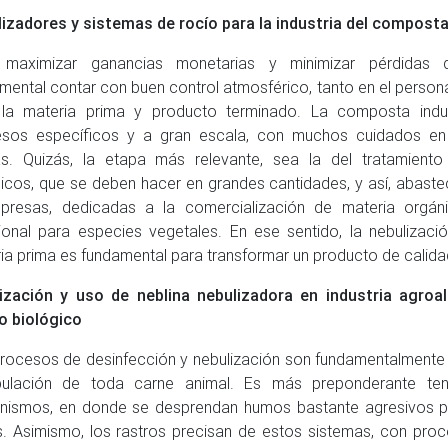
izadores y sistemas de rocío para la industria del composta
 maximizar ganancias monetarias y minimizar pérdidas d
mental contar con buen control atmosférico, tanto en el persona
la materia prima y producto terminado. La composta indust
esos específicos y a gran escala, con muchos cuidados e
s. Quizás, la etapa más relevante, sea la del tratamient
icos, que se deben hacer en grandes cantidades, y así, abastec
presas, dedicadas a la comercialización de materia orgán
cional para especies vegetales. En ese sentido, la nebulizaci
ia prima es fundamental para transformar un producto de calidad
ización y uso de neblina nebulizadora en industria agroal
o biológico
rocesos de desinfección y nebulización son fundamentalmente 
pulación de toda carne animal. Es más preponderante te
ismos, en donde se desprendan humos bastante agresivos pa
es. Asimismo, los rastros precisan de estos sistemas, con pro