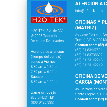
ATENCIÓN A C
info@h2otek.com
OFICINAS Y P
(MATRIZ):
H2O TEK, S.A. de C.V.
Av. José Eleuterio Go
® 2026 Todos los
Tuxtla) C.P. 64320 Mo
Derechos Reservados
Conmutador: (52) 
(52) 81 83467534
Horarios de atención
(52) 81 83738802
(tiempo del centro)
(52) 81 23162248
Lunes a Viernes:
(52) 81 23162249
8:30 am a 1:30 pm
2:30 pm a 6:00 pm
OFICINA DE V
Sábado
GARCIA (MONT
8:30 am a 1:00 pm
Av. Calzada de Valle 
Llame sin costo
Santa Engracia, C.P.
800 9 H2O TEK
Conmutador: (52) 
(800 9426 835)