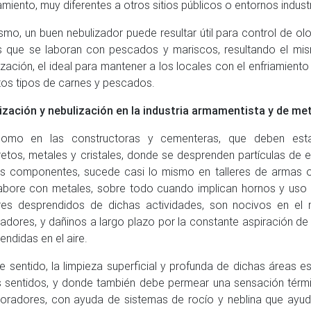
miento, muy diferentes a otros sitios públicos o entornos industr
smo, un buen nebulizador puede resultar útil para control de ol
 que se laboran con pescados y mariscos, resultando el m
ización, el ideal para mantener a los locales con el enfriamient
ntos tipos de carnes y pescados.
ización y nebulización en la industria armamentista y de me
como en las constructoras y cementeras, que deben esta
etos, metales y cristales, donde se desprenden partículas de 
 componentes, sucede casi lo mismo en talleres de armas o
abore con metales, sobre todo cuando implican hornos y uso 
es desprendidos de dichas actividades, son nocivos en el
jadores, y dañinos a largo plazo por la constante aspiración de
endidas en el aire.
e sentido, la limpieza superficial y profunda de dichas áreas 
 sentidos, y donde también debe permear una sensación térm
oradores, con ayuda de sistemas de rocío y neblina que ayud