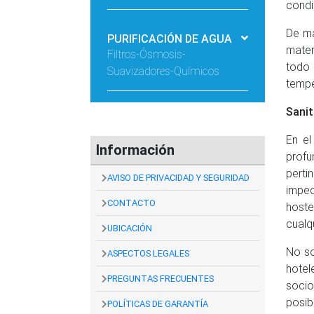
condi
De ma
PURIFICACIÓN DE AGUA
mater
Filtros-Ósmosis-
todo 
Suavizadores-Químicos
tempe
Sanit
En el
Información
profu
perti
AVISO DE PRIVACIDAD Y SEGURIDAD
impec
CONTACTO
hoste
cualq
UBICACIÓN
No so
ASPECTOS LEGALES
hotel
PREGUNTAS FRECUENTES
socio
posib
POLÍTICAS DE GARANTÍA