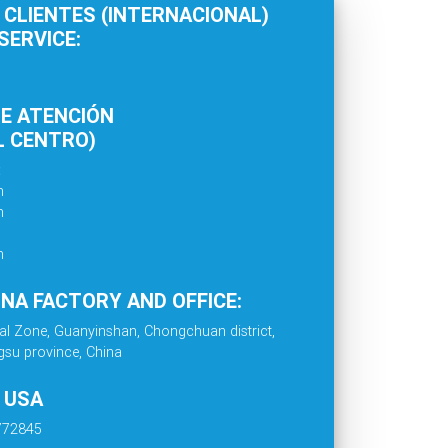
 CLIENTES (INTERNACIONAL)
ERVICE:
E ATENCIÓN
L CENTRO)
:
m
m
m
INA FACTORY AND OFFICE:
al Zone, Guanyinshan, Chongchuan district,
gsu province, China
. USA
4772845