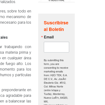
ializados.
ores, sobre todo en
ismo mecanismo de
Suscribirse
o necesario para los
al Boletín
Email
tales
r trabajando con
esa materia prima y
 en cualquier área
By submitting this
de fuego alto. Los
form, you are
consenting to receive
 momento para los
marketing emails
 humos y partículas
from: H2O TEK, S.A.
DE C.V., Av. JosÃ©
Eleuterio Glz. #512,
Col. Mitras Norte
es preponderante en
(entre Ixtapa y
Tuxtla), Monterrey,
ica agradable para
Nuevo LeÃ³n, 64320,
en a balancear las
MX,
http://www.h2otek.co