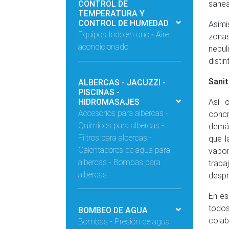
CONTROL DE
sanea
TEMPERATURA Y
CONTROL DE HUMEDAD
Asimi
Equipos todo en uno - Aire
zonas
acondicionado
nebul
disti
Sanit
ALBERCAS - JACUZZI -
PISCINAS -
HIDROMASAJES
Así 
Accesorios para albercas -
concr
Químicos para albercas -
demás
Filtros para albercas -
que l
Calentadores de agua para
vapor
albercas - Bombas para
traba
albercas
despr
En es
todos
BOMBEO DE AGUA
colab
Bombas - Presión de agua