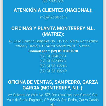
(800 9426 835)
ATENCIÓN A CLIENTES (NACIONAL):
info@h2otek.com
OFICINAS Y PLANTA MONTERREY N.L.
(MATRIZ):
Av. José Eleuterio González No. 512 Col. Mitras Norte (entre
Ixtapa y Tuxtla) C.P. 64320 Monterrey, N.L. México.
Conmutador: (52) 81 83467510
(52) 81 83467534
(52) 81 83738802
(52) 81 23162248
(52) 81 23162249
OFICINA DE VENTAS, SAN PEDRO, GARZA
GARCIA (MONTERREY, N.L.):
Av. Calzada de Valle No. 575 Ote. (casi esq. con Olmos) Col.
Valle de Santa Engracia, C.P. 66268, San Pedro, Garza García,
N.L.