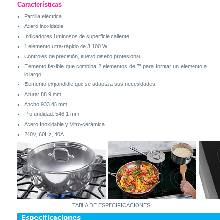
Características
Parrilla eléctrica.
Acero inoxidable.
Indicadores luminosos de superficie caliente.
1 elemento ultra-rápido de 3,100 W.
Controles de precisión, nuevo diseño profesional.
Elemento flexible que combina 2 elementos de 7” para formar un elemento a
lo largo.
Elemento expandidle que se adapta a sus necesidades.
Altura: 88.9 mm
Ancho 933.45 mm
Profundidad: 546.1 mm
Acero Inoxidable y Vitro-cerámica.
240V, 60Hz, 40A.
TABLA DE ESPECIFICACIONES: