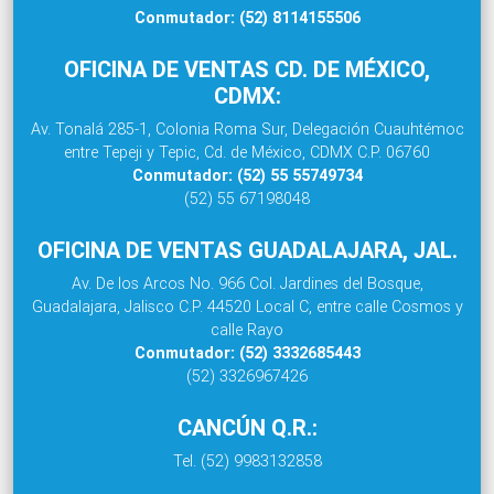
Conmutador: (52) 8114155506
OFICINA DE VENTAS CD. DE MÉXICO,
CDMX:
Av. Tonalá 285-1, Colonia Roma Sur, Delegación Cuauhtémoc
entre Tepeji y Tepic, Cd. de México, CDMX C.P. 06760
Conmutador: (52) 55 55749734
(52) 55 67198048
OFICINA DE VENTAS GUADALAJARA, JAL.
Av. De los Arcos No. 966 Col. Jardines del Bosque,
Guadalajara, Jalisco C.P. 44520 Local C, entre calle Cosmos y
calle Rayo
Conmutador: (52) 3332685443
(52) 3326967426
CANCÚN Q.R.:
Tel. (52) 9983132858