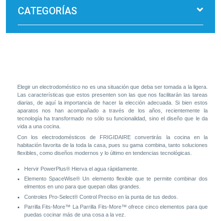
CATEGORÍAS
Elegir un electrodoméstico no es una situación que deba ser tomada a la ligera.
Las características que estos presenten son las que nos facilitarán las tareas
diarias, de aquí la importancia de hacer la elección adecuada. Si bien estos
aparatos nos han acompañado a través de los años, recientemente la
tecnología ha transformado no sólo su funcionalidad, sino el diseño que le da
vida a una cocina.
Con los electrodomésticos de FRIGIDAIRE convertirás la cocina en la
habitación favorita de la toda la casa, pues su gama combina, tanto soluciones
flexibles, como diseños modernos y lo último en tendencias tecnológicas.
Hervir PowerPlus®
Hierva el agua rápidamente.
Elemento SpaceWise®
Un elemento flexible que te permite combinar dos
elmentos en uno para que quepan ollas grandes.
Controles Pro-Select®
Control Preciso en la punta de tus dedos.
Parrilla Fits-More™
La Parrilla Fits-More™ ofrece cinco elementos para que
puedas cocinar más de una cosa a la vez.