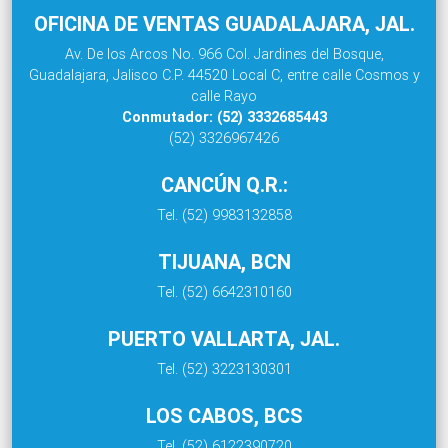
OFICINA DE VENTAS GUADALAJARA, JAL.
Av. De los Arcos No. 966 Col. Jardines del Bosque,
Guadalajara, Jalisco C.P. 44520 Local C, entre calle Cosmos y
calle Rayo
Conmutador: (52) 3332685443
(52) 3326967426
CANCÚN Q.R.:
Tel. (52) 9983132858
TIJUANA, BCN
Tel. (52) 6642310160
PUERTO VALLARTA, JAL.
Tel. (52) 3223130301
LOS CABOS, BCS
Tel. (52) 6122390720