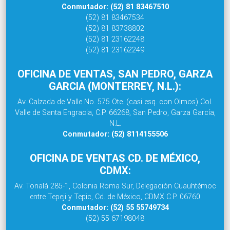
Conmutador: (52) 81 83467510
(52) 81 83467534
(52) 81 83738802
(52) 81 23162248
(52) 81 23162249
OFICINA DE VENTAS, SAN PEDRO, GARZA
GARCIA (MONTERREY, N.L.):
Av. Calzada de Valle No. 575 Ote. (casi esq. con Olmos) Col.
Valle de Santa Engracia, C.P. 66268, San Pedro, Garza García,
N.L.
Conmutador: (52) 8114155506
OFICINA DE VENTAS CD. DE MÉXICO,
CDMX:
Av. Tonalá 285-1, Colonia Roma Sur, Delegación Cuauhtémoc
entre Tepeji y Tepic, Cd. de México, CDMX C.P. 06760
Conmutador: (52) 55 55749734
(52) 55 67198048