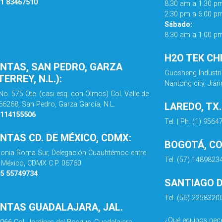
81 83467510
8:30 am a 1:30 p
2:30 pm a 6:00 p
Sábado:
8:30 am a 1:00 p
H2O TEK CH
ENTAS, SAN PEDRO, GARZA
Guosheng Industri
ERREY, N.L.):
Nantong city, Jian
No. 575 Ote. (casi esq. con Olmos) Col. Valle de
 66268, San Pedro, Garza García, N.L.
LAREDO, TX
8114155506
Tel. | Ph. (1) 956
ENTAS CD. DE MÉXICO, CDMX:
BOGOTÁ, C
olonia Roma Sur, Delegación Cuauhtémoc entre
Tel. (57) 1489823
de México, CDMX C.P. 06760
55 55749734
SANTIAGO DE
Tel. (56) 2258320
ENTAS GUADALAJARA, JAL.
¿Qué equipos nece
 966 Col. Jardines del Bosque, Guadalajara,