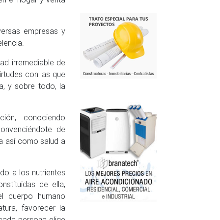
iversas empresas y
lencia.
dad irremediable de
irtudes con las que
a, y sobre todo, la
ción, conociendo
convenciéndote de
ida así como salud a
do a los nutrientes
tituidas de ella,
el cuerpo humano
tura, favorecer la
 cada persona elige