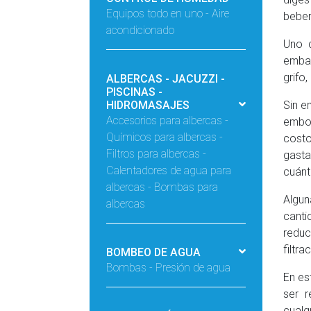
Equipos todo en uno - Aire
beber
acondicionado
Uno 
embar
grifo,
ALBERCAS - JACUZZI -
PISCINAS -
HIDROMASAJES
Sin e
Accesorios para albercas -
embot
Químicos para albercas -
costo
Filtros para albercas -
gasta
Calentadores de agua para
cuánt
albercas - Bombas para
Algun
albercas
canti
reduc
filtr
BOMBEO DE AGUA
Bombas - Presión de agua
En es
ser r
cualqu