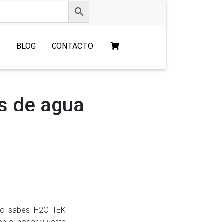
O
BLOG
CONTACTO
os de agua
omo sabes H2O TEK
n el hogar y venta