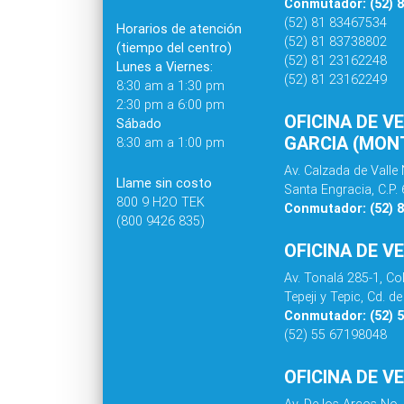
Conmutador: (52) 
(52) 81 83467534
Horarios de atención
(52) 81 83738802
(tiempo del centro)
(52) 81 23162248
Lunes a Viernes:
(52) 81 23162249
8:30 am a 1:30 pm
2:30 pm a 6:00 pm
OFICINA DE V
Sábado
GARCIA (MONT
8:30 am a 1:00 pm
Av. Calzada de Valle 
Llame sin costo
Santa Engracia, C.P.
800 9 H2O TEK
Conmutador: (52) 
(800 9426 835)
OFICINA DE V
Av. Tonalá 285-1, C
Tepeji y Tepic, Cd. 
Conmutador: (52) 
(52) 55 67198048
OFICINA DE V
Av. De los Arcos No.