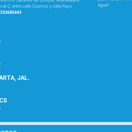
agua?
ocal C, entre calle Cosmos y calle Rayo
3332685443
8
0
RTA, JAL.
1
BCS
0