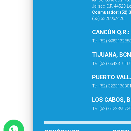
Jalisco C.P. 44520 L
Conmutador: (52) 
(52) 3326967426
CANCÚN Q.R.:
Tel. (52) 998313285
TIJUANA, BCN
Tel. (52) 664231016
PUERTO VALLA
Tel. (52) 322313030
LOS CABOS, 
Tel. (52) 612239072