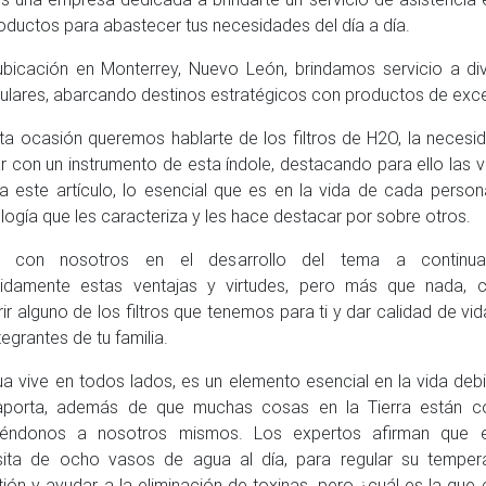
oductos para abastecer tus necesidades del día a día.
bicación en Monterrey, Nuevo León, brindamos servicio a d
culares, abarcando destinos estratégicos con productos de exce
ta ocasión queremos hablarte de los filtros de H2O, la necesi
r con un instrumento de esta índole, destacando para ello las v
a este artículo, lo esencial que es en la vida de cada person
logía que les caracteriza y les hace destacar por sobre otros.
e con nosotros en el desarrollo del tema a continua
nidamente estas ventajas y virtudes, pero más que nada, 
rir alguno de los filtros que tenemos para ti y dar calidad de v
tegrantes de tu familia.
ua vive en todos lados, es un elemento esencial en la vida debi
porta, además de que muchas cosas en la Tierra están cons
uyéndonos a nosotros mismos. Los expertos afirman que 
ita de ocho vasos de agua al día, para regular su tempera
tión y ayudar a la eliminación de toxinas, pero ¿cuál es la que