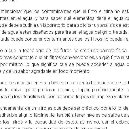
mencionar que los contaminantes que el filtro elimina no es
ntes en el agua, y para saber qué elementos tiene el agua co
, se debe acudir a un laboratorio para solicitar un análisis de és
os de agua están diseñados para tratar el agua del grifo tratada
atada puede contener contaminantes que los filtros no puedan el
o a que la tecnología de los filtros no crea una barrera física,
 más constante que en filtros convencionales, ya que filtra sus
s por minuto, lo que significa que se puede acceder a agua de 
a y de un sabor agradable en todo momento.
ltrado de agua caliente también es un aspecto bondadoso de todo
ede utilizar para preparar comida, limpiar profundamente lo
as en los utensilios de cocina como trapos de limpieza y platos
fundamental de un filtro es que debe ser práctico, por ello lo id
 adherible al grifo fácilmente, también, tener niveles de salida de 
de los filtros y la capacidad de éstos, asimismo, dar el debi
o podrá ser crédito para una mejor vida y practicidad.