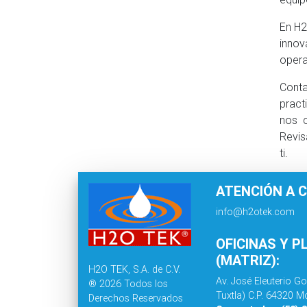
En H2
inno
opera
Conta
pract
nos c
Revis
ti.
ATENCIÓN A C
info@h2otek.com
OFICINAS Y P
(MATRIZ):
H2O TEK, S.A. de C.V.
Av. José Eleuterio Go
® 2026 Todos los
Tuxtla) C.P. 64320 Mo
Derechos Reservados