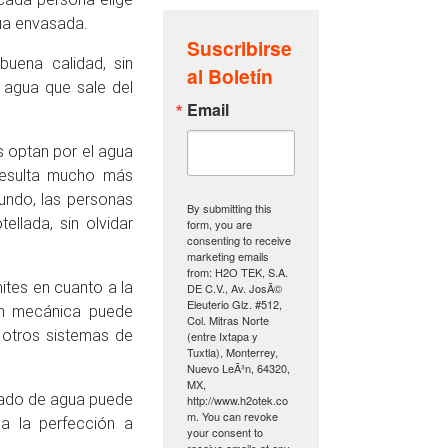
gua envasada.
Suscribirse
uena calidad, sin
al Boletín
 agua que sale del
Email
 optan por el agua
resulta mucho más
undo, las personas
By submitting this
llada, sin olvidar
form, you are
consenting to receive
marketing emails
from: H2O TEK, S.A.
mites en cuanto a la
DE C.V., Av. JosÃ©
Eleuterio Glz. #512,
ión mecánica puede
Col. Mitras Norte
, otros sistemas de
(entre Ixtapa y
Tuxtla), Monterrey,
Nuevo LeÃ³n, 64320,
MX,
rado de agua puede
http://www.h2otek.co
m. You can revoke
a la perfección a
your consent to
receive emails at any