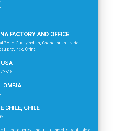
m
m
m
INA FACTORY AND OFFICE:
al Zone, Guanyinshan, Chongchuan district,
gsu province, China
. USA
4772845
OLOMBIA
4
 CHILE, CHILE
05
sitas para aprovechar un suministro confiable de