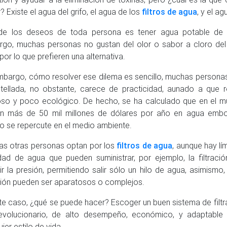
? Existe el agua del grifo, el agua de los
filtros de agua
, y el a
de los deseos de toda persona es tener agua potable de b
go, muchas personas no gustan del olor o sabor a cloro del
 por lo que prefieren una alternativa.
mbargo, cómo resolver ese dilema es sencillo, muchas personas
ellada, no obstante, carece de practicidad, aunado a que 
so y poco ecológico. De hecho, se ha calculado que en el m
n más de 50 mil millones de dólares por año en agua embote
o se repercute en el medio ambiente.
as otras personas optan por los
filtros de agua
, aunque hay lí
dad de agua que pueden suministrar, por ejemplo, la filtrac
ir la presión, permitiendo salir sólo un hilo de agua, asimismo
ación pueden ser aparatosos o complejos.
te caso, ¿qué se puede hacer? Escoger un buen sistema de filt
evolucionario, de alto desempeño, económico, y adaptable 
ier estilo de vida.