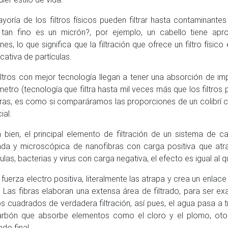
yoría de los filtros físicos pueden filtrar hasta contaminante
tan fino es un micrón?, por ejemplo, un cabello tiene ap
nes, lo que significa que la filtración que ofrece un filtro físic
icativa de partículas.
iltros con mejor tecnología llegan a tener una absorción de i
etro (tecnología que filtra hasta mil veces más que los filtros 
ras, es como si comparáramos las proporciones de un colibrí c
ial.
 bien, el principal elemento de filtración de un sistema de c
ada y microscópica de nanofibras con carga positiva que atr
culas, bacterias y virus con carga negativa, el efecto es igual al q
 fuerza electro positiva, literalmente las atrapa y crea un enla
. Las fibras elaboran una extensa área de filtrado, para ser ex
s cuadrados de verdadera filtración, así pues, el agua pasa a 
rbón que absorbe elementos como el cloro y el plomo, oto
do final.