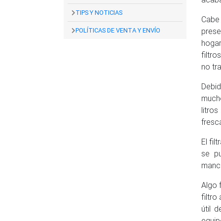
TIPS Y NOTICIAS
Cabe 
POLÍTICAS DE VENTA Y ENVÍO
prese
hogar
filtr
no tr
Debid
mucho
litro
fresc
El fi
se pu
manch
Algo 
filtro
útil 
equip