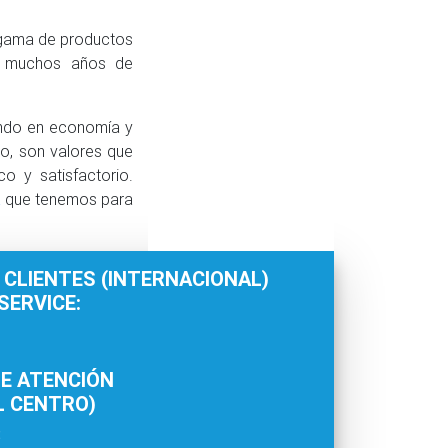
 gama de productos
ce muchos años de
rando en economía y
ro, son valores que
o y satisfactorio.
a
que tenemos para
 CLIENTES (INTERNACIONAL)
ERVICE:
E ATENCIÓN
L CENTRO)
: