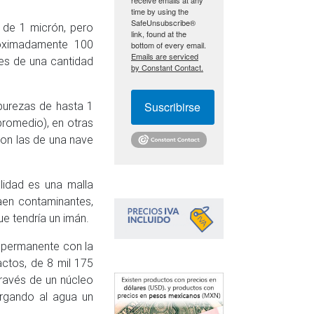
time by using the
SafeUnsubscribe®
s de 1 micrón, pero
link, found at the
roximadamente 100
bottom of every email.
Emails are serviced
o es de una cantidad
by Constant Contact.
mpurezas de hasta 1
Suscribirse
promedio), en otras
on las de una nave
alidad es una malla
aen contaminantes,
ue tendría un imán.
ce permanente con la
actos, de 8 mil 175
través de un núcleo
rgando al agua un