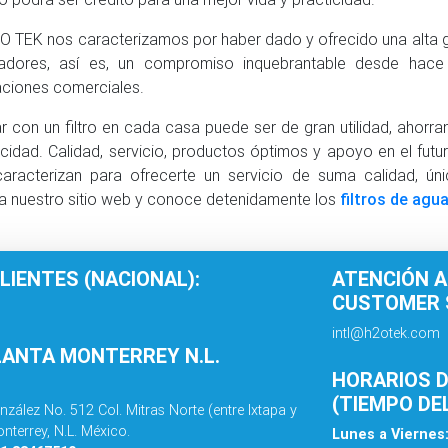
O TEK nos caracterizamos por haber dado y ofrecido una alta
vadores, así es, un compromiso inquebrantable desde ha
ciones comerciales.
r con un filtro en cada casa puede ser de gran utilidad, ahor
icidad. Calidad, servicio, productos óptimos y apoyo en el futu
aracterizan para ofrecerte un servicio de suma calidad, únic
a nuestro sitio web y conoce detenidamente los
filtros de agu
LIENTES (NACIONAL):
ATENCIÓN A
CUSTOMER S
intl@h2otek.com
LANTA MONTERREY N.L.
HORARIOS D
(TIEMPO DE
nzález No. 512 Col. Mitras Norte (entre Ixtapa y
nterrey, N.L. México.
Lunes a Viernes