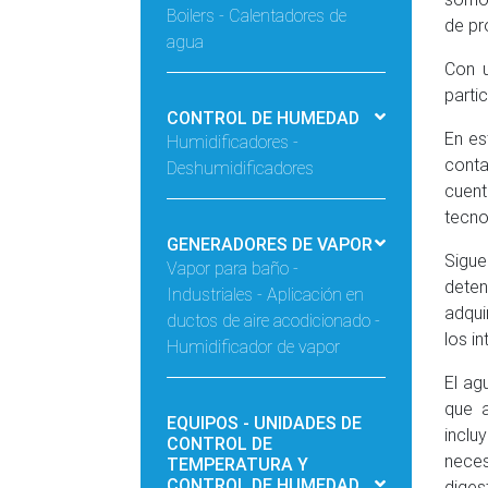
Boilers - Calentadores de
de pr
agua
Con u
parti
CONTROL DE HUMEDAD
En es
Humidificadores -
conta
Deshumidificadores
cuent
tecno
GENERADORES DE VAPOR
Sigu
Vapor para baño -
dete
Industriales - Aplicación en
adqui
ductos de aire acodicionado -
los in
Humidificador de vapor
El ag
que a
EQUIPOS - UNIDADES DE
incl
CONTROL DE
neces
TEMPERATURA Y
CONTROL DE HUMEDAD
diges