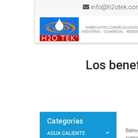
info@h2otek.co
Los benef
Categorías
Bien
AGUA CALIENTE
somos