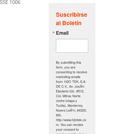
 ASSE 1006
Suscribirse
al Boletín
Email
By submitting this
form, you are
consenting to receive
marketing emails
from: H2O TEK, S.A.
DE C.V., Av. JosÃ©
Eleuterio Glz. #512,
Col. Mitras Norte
(entre Ixtapa y
Tuxtla), Monterrey,
Nuevo LeÃ³n, 64320,
MX,
http://www.h2otek.co
m. You can revoke
your consent to
receive emails at any