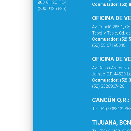
800 9 H2O TEK
Conmutador: (52) 
(800 9426 835)
OFICINA DE V
Av. Tonalá 285-1, C
Tepeji y Tepic, Cd. 
Conmutador: (52) 
(52) 55 67198048
OFICINA DE V
Av. De los Arcos No.
Jalisco C.P. 44520 L
Conmutador: (52) 
(52) 3326967426
CANCÚN Q.R.:
Tel. (52) 998313285
TIJUANA, BCN