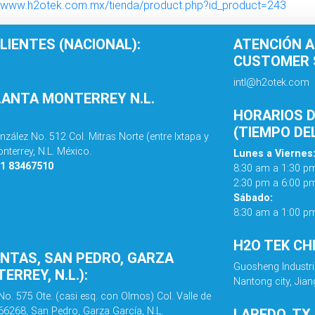
//www.h2otek.com.mx/tienda/product.php?id_product=243
LIENTES (NACIONAL):
ATENCIÓN A
CUSTOMER S
intl@h2otek.com
LANTA MONTERREY N.L.
HORARIOS D
(TIEMPO DE
nzález No. 512 Col. Mitras Norte (entre Ixtapa y
nterrey, N.L. México.
Lunes a Viernes
81 83467510
8:30 am a 1:30 p
2:30 pm a 6:00 p
Sábado:
8:30 am a 1:00 p
H2O TEK CH
ENTAS, SAN PEDRO, GARZA
Guosheng Industri
ERREY, N.L.):
Nantong city, Jian
No. 575 Ote. (casi esq. con Olmos) Col. Valle de
 66268, San Pedro, Garza García, N.L.
LAREDO, TX