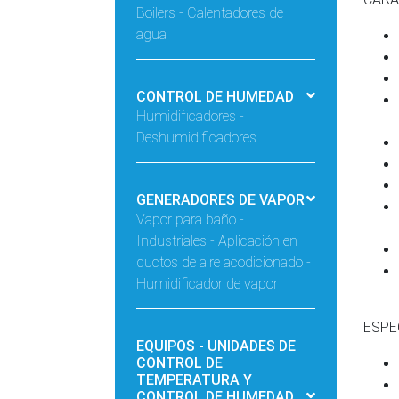
Boilers - Calentadores de
agua
CONTROL DE HUMEDAD
Humidificadores -
Deshumidificadores
GENERADORES DE VAPOR
Vapor para baño -
Industriales - Aplicación en
ductos de aire acodicionado -
Humidificador de vapor
ESPE
EQUIPOS - UNIDADES DE
CONTROL DE
TEMPERATURA Y
CONTROL DE HUMEDAD