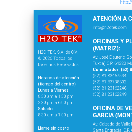
http:
ATENCIÓN A C
info@h2otek.com
OFICINAS Y P
(MATRIZ):
H2O TEK, S.A. de C.V.
Av. José Eleuterio Go
® 2026 Todos los
Tuxtla) C.P. 64320 Mo
Derechos Reservados
Conmutador: (52) 
(52) 81 83467534
Horarios de atención
(52) 81 83738802
(tiempo del centro)
(52) 81 23162248
Lunes a Viernes:
(52) 81 23162249
8:30 am a 1:30 pm
2:30 pm a 6:00 pm
OFICINA DE V
Sábado
GARCIA (MONT
8:30 am a 1:00 pm
Av. Calzada de Valle 
Llame sin costo
Santa Engracia, C.P.