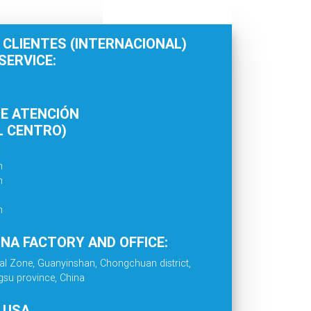
 CLIENTES (INTERNACIONAL)
ERVICE:
E ATENCIÓN
L CENTRO)
:
m
m
m
INA FACTORY AND OFFICE:
al Zone, Guanyinshan, Chongchuan district,
gsu province, China
. USA