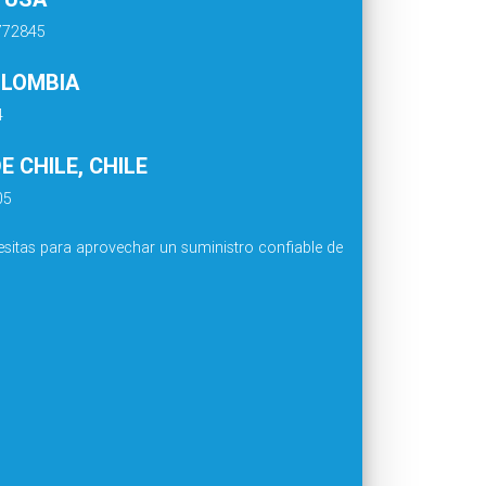
4772845
OLOMBIA
4
 CHILE, CHILE
05
sitas para aprovechar un suministro confiable de