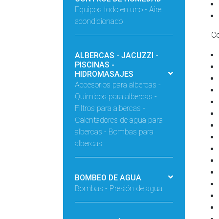
Equipos todo en uno - Aire
acondicionado
Confi
ALBERCAS - JACUZZI -
PISCINAS -
HIDROMASAJES
Accesorios para albercas -
Químicos para albercas -
Filtros para albercas -
Calentadores de agua para
albercas - Bombas para
albercas
BOMBEO DE AGUA
Bombas - Presión de agua