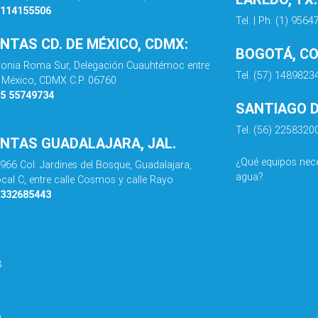
8114155506
Tel. | Ph. (1) 956
ENTAS CD. DE MÉXICO, CDMX:
BOGOTÁ, C
olonia Roma Sur, Delegación Cuauhtémoc entre
Tel. (57) 1489823
de México, CDMX C.P. 06760
55 55749734
SANTIAGO DE
Tel. (56) 2258320
ENTAS GUADALAJARA, JAL.
¿Qué equipos nece
 966 Col. Jardines del Bosque, Guadalajara,
agua?
ocal C, entre calle Cosmos y calle Rayo
3332685443
8