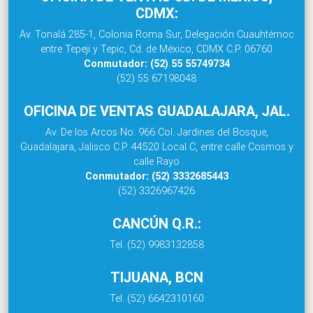
CDMX:
Av. Tonalá 285-1, Colonia Roma Sur, Delegación Cuauhtémoc
entre Tepeji y Tepic, Cd. de México, CDMX C.P. 06760
Conmutador: (52) 55 55749734
(52) 55 67198048
OFICINA DE VENTAS GUADALAJARA, JAL.
Av. De los Arcos No. 966 Col. Jardines del Bosque,
Guadalajara, Jalisco C.P. 44520 Local C, entre calle Cosmos y
calle Rayo
Conmutador: (52) 3332685443
(52) 3326967426
CANCÚN Q.R.:
Tel. (52) 9983132858
TIJUANA, BCN
Tel. (52) 6642310160