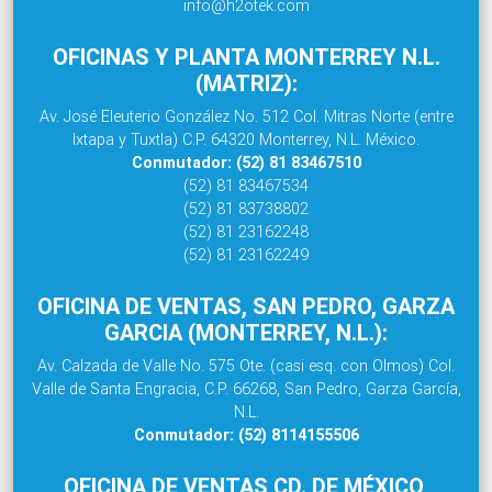
info@h2otek.com
OFICINAS Y PLANTA MONTERREY N.L.
(MATRIZ):
Av. José Eleuterio González No. 512 Col. Mitras Norte (entre
Ixtapa y Tuxtla) C.P. 64320 Monterrey, N.L. México.
Conmutador: (52) 81 83467510
(52) 81 83467534
(52) 81 83738802
(52) 81 23162248
(52) 81 23162249
OFICINA DE VENTAS, SAN PEDRO, GARZA
GARCIA (MONTERREY, N.L.):
Av. Calzada de Valle No. 575 Ote. (casi esq. con Olmos) Col.
Valle de Santa Engracia, C.P. 66268, San Pedro, Garza García,
N.L.
Conmutador: (52) 8114155506
OFICINA DE VENTAS CD. DE MÉXICO,