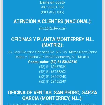
Llame sin costo
800 9 H2O TEK
(800 9426 835)
ATENCIÓN A CLIENTES (NACIONAL):
info@h2otek.com
OFICINAS Y PLANTA MONTERREY N.L.
(MATRIZ):
Av. José Eleuterio González No. 512 Col. Mitras Norte (entre
Ixtapa y Tuxtla) C.P. 64320 Monterrey, N.L. México.
Conmutador: (52) 81 83467510
(52) 81 83467534
(52) 81 83738802
(52) 81 23162248
(52) 81 23162249
OFICINA DE VENTAS, SAN PEDRO, GARZA
GARCIA (MONTERREY, N.L.):