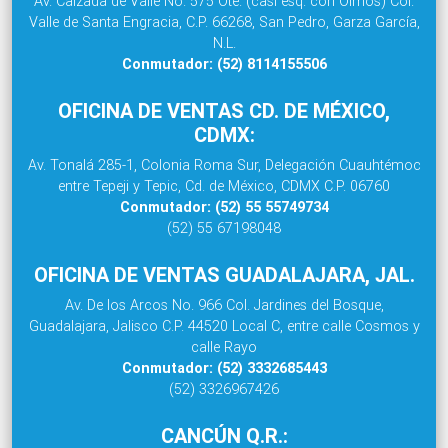
Av. Calzada de Valle No. 575 Ote. (casi esq. con Olmos) Col.
Valle de Santa Engracia, C.P. 66268, San Pedro, Garza García,
N.L.
Conmutador: (52) 8114155506
OFICINA DE VENTAS CD. DE MÉXICO,
CDMX:
Av. Tonalá 285-1, Colonia Roma Sur, Delegación Cuauhtémoc
entre Tepeji y Tepic, Cd. de México, CDMX C.P. 06760
Conmutador: (52) 55 55749734
(52) 55 67198048
OFICINA DE VENTAS GUADALAJARA, JAL.
Av. De los Arcos No. 966 Col. Jardines del Bosque,
Guadalajara, Jalisco C.P. 44520 Local C, entre calle Cosmos y
calle Rayo
Conmutador: (52) 3332685443
(52) 3326967426
CANCÚN Q.R.: