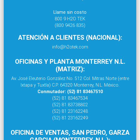
Llame sin costo
800 9 H2O TEK
(800 9426 835)
ATENCIÓN A CLIENTES (NACIONAL):
info@h2otek.com
OFICINAS Y PLANTA MONTERREY N.L.
(MATRIZ):
Av. José Eleuterio González No. 512 Col. Mitras Norte (entre
Ixtapa y Tuxtla) C.P. 64320 Monterrey, N.L. México.
Conmutador: (52) 81 83467510
(52) 81 83467534
(52) 81 83738802
(52) 81 23162248
(52) 81 23162249
OFICINA DE VENTAS, SAN PEDRO, GARZA
GARCIA (MONTERREY, N.L.):