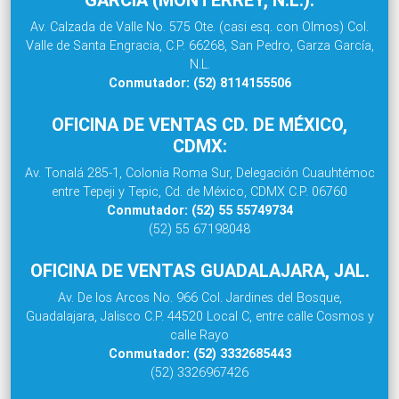
Av. Calzada de Valle No. 575 Ote. (casi esq. con Olmos) Col.
Valle de Santa Engracia, C.P. 66268, San Pedro, Garza García,
N.L.
Conmutador: (52) 8114155506
OFICINA DE VENTAS CD. DE MÉXICO,
CDMX:
Av. Tonalá 285-1, Colonia Roma Sur, Delegación Cuauhtémoc
entre Tepeji y Tepic, Cd. de México, CDMX C.P. 06760
Conmutador: (52) 55 55749734
(52) 55 67198048
OFICINA DE VENTAS GUADALAJARA, JAL.
Av. De los Arcos No. 966 Col. Jardines del Bosque,
Guadalajara, Jalisco C.P. 44520 Local C, entre calle Cosmos y
calle Rayo
Conmutador: (52) 3332685443
(52) 3326967426