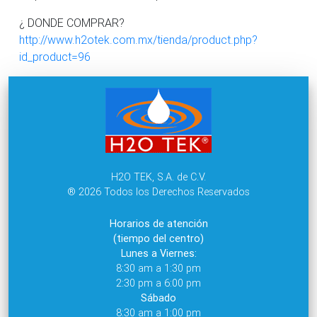
¿ DONDE COMPRAR?
http://www.h2otek.com.mx/tienda/product.php?
id_product=96
H2O TEK, S.A. de C.V.
® 2026 Todos los Derechos Reservados
Horarios de atención
(tiempo del centro)
Lunes a Viernes:
8:30 am a 1:30 pm
2:30 pm a 6:00 pm
Sábado
8:30 am a 1:00 pm