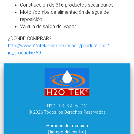
Construcción de 316 productos secundarios
Motor/bomba de alimentación de agua de
reposición
Válvula de salida del vapor
¿DONDE COMPRAR?
http://www.h2otek.com.mx/tienda/product.php?
id_product=769
H2O TEK, S.A. de C.V.
® 2026 Todos los Derechos Reservados
Horarios de atención
(tiempo del centro)