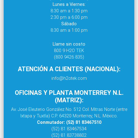
Lunes a Viernes:
8:30 am a 1:30 pm
2:30 pm a 6:00 pm
Sábado
8:30 am a 1:00 pm
Llame sin costo
800 9 H2O TEK
(800 9426 835)
ATENCIÓN A CLIENTES (NACIONAL):
info@h2otek.com
OFICINAS Y PLANTA MONTERREY N.L.
(MATRIZ):
Av. José Eleuterio González No. 512 Col. Mitras Norte (entre
Ixtapa y Tuxtla) C.P. 64320 Monterrey, N.L. México.
Conmutador: (52) 81 83467510
(52) 81 83467534
(52) 81 83738802