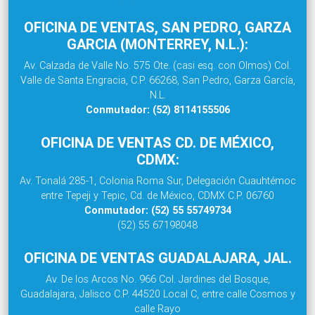
OFICINA DE VENTAS, SAN PEDRO, GARZA
GARCIA (MONTERREY, N.L.):
Av. Calzada de Valle No. 575 Ote. (casi esq. con Olmos) Col.
Valle de Santa Engracia, C.P. 66268, San Pedro, Garza García,
N.L.
Conmutador: (52) 8114155506
OFICINA DE VENTAS CD. DE MÉXICO,
CDMX:
Av. Tonalá 285-1, Colonia Roma Sur, Delegación Cuauhtémoc
entre Tepeji y Tepic, Cd. de México, CDMX C.P. 06760
Conmutador: (52) 55 55749734
(52) 55 67198048
OFICINA DE VENTAS GUADALAJARA, JAL.
Av. De los Arcos No. 966 Col. Jardines del Bosque,
Guadalajara, Jalisco C.P. 44520 Local C, entre calle Cosmos y
calle Rayo