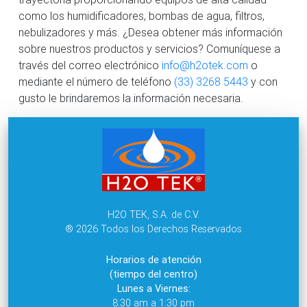
como los humidificadores, bombas de agua, filtros,
nebulizadores y más. ¿Desea obtener más información
sobre nuestros productos y servicios? Comuníquese a
través del correo electrónico
info@h2otek.com
o
mediante el número de teléfono
(33) 3268 5443
y con
gusto le brindaremos la información necesaria.
H2O TEK, S.A. de C.V.
® 2026 Todos los Derechos Reservados
Horarios de atención
(tiempo del centro)
Lunes a Viernes:
8:30 am a 1:30 pm