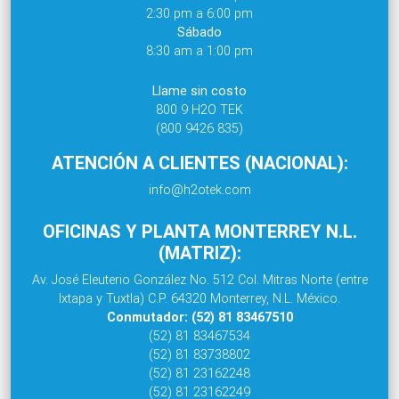
2:30 pm a 6:00 pm
Sábado
8:30 am a 1:00 pm
Llame sin costo
800 9 H2O TEK
(800 9426 835)
ATENCIÓN A CLIENTES (NACIONAL):
info@h2otek.com
OFICINAS Y PLANTA MONTERREY N.L.
(MATRIZ):
Av. José Eleuterio González No. 512 Col. Mitras Norte (entre
Ixtapa y Tuxtla) C.P. 64320 Monterrey, N.L. México.
Conmutador: (52) 81 83467510
(52) 81 83467534
(52) 81 83738802
(52) 81 23162248
(52) 81 23162249