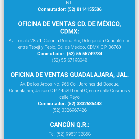
N.L.
Conmutador: (52) 8114155506
OFICINA DE VENTAS CD. DE MÉXICO,
CDMX:
Av. Tonalá 285-1, Colonia Roma Sur, Delegación Cuauhtémoc
entre Tepeji y Tepic, Cd. de México, CDMX C.P. 06760
Conmutador: (52) 55 55749734
(52) 55 67198048
OFICINA DE VENTAS GUADALAJARA, JAL.
Av. De los Arcos No. 966 Col. Jardines del Bosque,
Guadalajara, Jalisco C.P. 44520 Local C, entre calle Cosmos y
calle Rayo
Conmutador: (52) 3332685443
(52) 3326967426
CANCÚN Q.R.:
Tel. (52) 9983132858