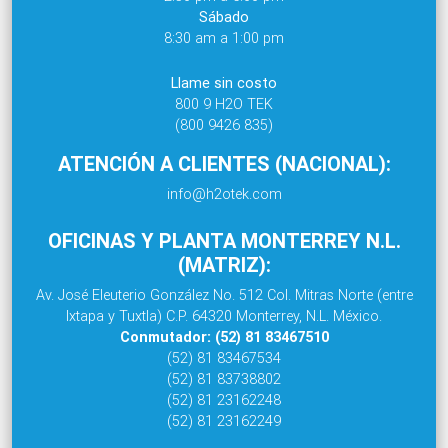
Sábado
8:30 am a 1:00 pm
Llame sin costo
800 9 H2O TEK
(800 9426 835)
ATENCIÓN A CLIENTES (NACIONAL):
info@h2otek.com
OFICINAS Y PLANTA MONTERREY N.L.
(MATRIZ):
Av. José Eleuterio González No. 512 Col. Mitras Norte (entre
Ixtapa y Tuxtla) C.P. 64320 Monterrey, N.L. México.
Conmutador: (52) 81 83467510
(52) 81 83467534
(52) 81 83738802
(52) 81 23162248
(52) 81 23162249