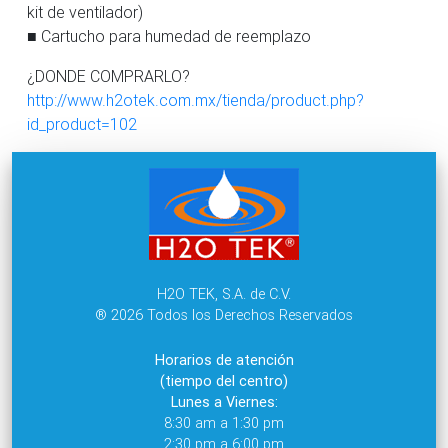
kit de ventilador)
■ Cartucho para humedad de reemplazo
¿DONDE COMPRARLO?
http://www.h2otek.com.mx/tienda/product.php?
id_product=102
H2O TEK, S.A. de C.V.
® 2026 Todos los Derechos Reservados
Horarios de atención
(tiempo del centro)
Lunes a Viernes:
8:30 am a 1:30 pm
2:30 pm a 6:00 pm