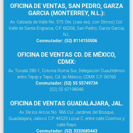
OFICINA DE VENTAS, SAN PEDRO, GARZA
GARCIA (MONTERREY, N.L.):
Av. Calzada de Valle No. 575 Ote. (casi esq. con Olmos) Col.
Valle de Santa Engracia, C.P. 66268, San Pedro, Garza García,
N.L.
Conmutador: (52) 8114155506
OFICINA DE VENTAS CD. DE MÉXICO,
CDMX:
Av. Tonalá 285-1, Colonia Roma Sur, Delegación Cuauhtémoc
entre Tepeji y Tepic, Cd. de México, CDMX C.P. 06760
Conmutador: (52) 55 55749734
(52) 55 67198048
OFICINA DE VENTAS GUADALAJARA, JAL.
Av. De los Arcos No. 966 Col. Jardines del Bosque,
Guadalajara, Jalisco C.P. 44520 Local C, entre calle Cosmos y
calle Rayo
Conmutador: (52) 3332685443