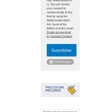
m. You can revoke
your consent to
receive emails at any
time by using the
SafeUnsubscribe®
link, found at the
bottom of every email.
Emails are serviced
by Constant Contact.
Suscribirse