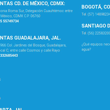
ENTAS CD. DE MÉXICO, CDMX:
BOGOTÁ, C
olonia Roma Sur, Delegación Cuauhtémoc entre
Tel. (57) 1489823
de México, CDMX C.P. 06760
55 55749734
SANTIAGO DE
Tel. (56) 2258320
ENTAS GUADALAJARA, JAL.
¿Qué equipos nece
 966 Col. Jardines del Bosque, Guadalajara,
agua?
ocal C, entre calle Cosmos y calle Rayo
3332685443
8
0
RTA, JAL.