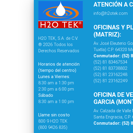
ATENCIÓN A C
info@h2otek.com
OFICINAS Y P
(MATRIZ):
H2O TEK, S.A. de C.V.
Av. José Eleuterio Go
® 2026 Todos los
Tuxtla) C.P. 64320 Mo
Derechos Reservados
Conmutador: (52) 
(52) 81 83467534
Horarios de atención
(52) 81 83738802
(tiempo del centro)
(52) 81 23162248
Lunes a Viernes:
(52) 81 23162249
8:30 am a 1:30 pm
2:30 pm a 6:00 pm
OFICINA DE V
Sábado
GARCIA (MONT
8:30 am a 1:00 pm
Av. Calzada de Valle 
Llame sin costo
Santa Engracia, C.P.
800 9 H2O TEK
Conmutador: (52) 
(800 9426 835)