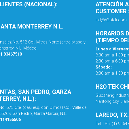
LIENTES (NACIONAL):
ATENCIÓN A
CUSTOMER S
intl@h2otek.com
LANTA MONTERREY N.L.
HORARIOS D
(TIEMPO DE
nzález No. 512 Col. Mitras Norte (entre Ixtapa y
nterrey, N.L. México.
Lunes a Viernes
81 83467510
8:30 am a 1:30 p
2:30 pm a 6:00 p
Sábado:
8:30 am a 1:00 p
H2O TEK CH
ENTAS, SAN PEDRO, GARZA
Guosheng Industri
ERREY, N.L.):
Nantong city, Jian
No. 575 Ote. (casi esq. con Olmos) Col. Valle de
 66268, San Pedro, Garza García, N.L.
LAREDO, TX
8114155506
Tel. | Ph. (1) 956