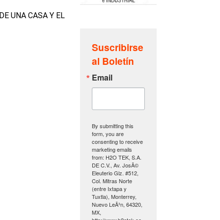
E UNA CASA Y EL
Suscribirse
al Boletín
Email
By submitting this
form, you are
consenting to receive
marketing emails
from: H2O TEK, S.A.
DE C.V., Av. JosÃ©
Eleuterio Glz. #512,
Col. Mitras Norte
(entre Ixtapa y
Tuxtla), Monterrey,
Nuevo LeÃ³n, 64320,
MX,
http://www.h2otek.co