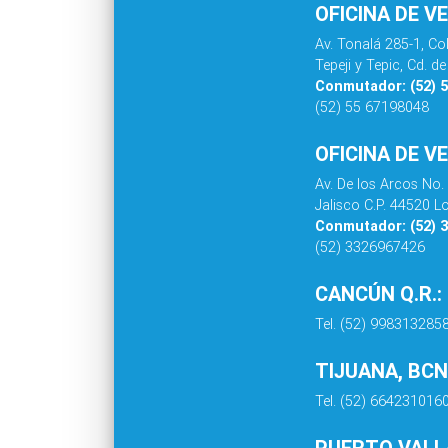
OFICINA DE V
Av. Tonalá 285-1, C
Tepeji y Tepic, Cd. 
Conmutador: (52) 
(52) 55 67198048
OFICINA DE V
Av. De los Arcos No.
Jalisco C.P. 44520 L
Conmutador: (52) 
(52) 3326967426
CANCÚN Q.R.:
Tel. (52) 998313285
TIJUANA, BCN
Tel. (52) 664231016
PUERTO VALLA