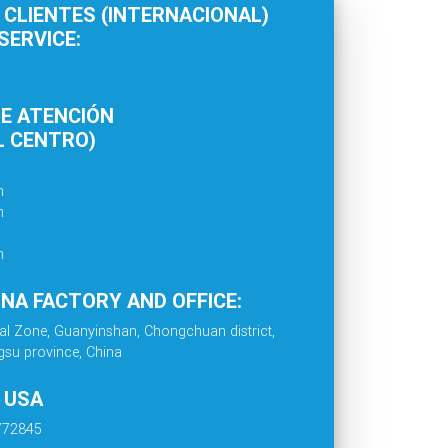
 CLIENTES (INTERNACIONAL)
ERVICE:
E ATENCIÓN
L CENTRO)
:
m
m
m
INA FACTORY AND OFFICE:
al Zone, Guanyinshan, Chongchuan district,
gsu province, China
. USA
4772845