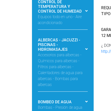
CONTROL DE
TEMPERATURA Y
REQU
CONTROL DE HUMEDAD
TIPO
Equipos todo en uno - Aire
acondicionado
GARA
12 M
ALBERCAS - JACUZZI -
PISCINAS -
¿ DO
HIDROMASAJES
http:
Accesorios para albercas -
Químicos para albercas -
Filtros para albercas -
Calentadores de agua para
albercas - Bombas para
albercas
BOMBEO DE AGUA
Bombas - Presión de agua