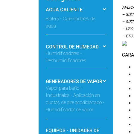
APLIC
AGUA CALIENTE
– SIS
Boilers - Calentadores de
– SIS
agua
– USO
– ETC.
CONTROL DE HUMEDAD
Humidificadores -
CARA
Deshumidificadores
GENERADORES DE VAPOR
Vapor para baño -
Industriales - Aplicación en
ductos de aire acodicionado -
Humidificador de vapor
EQUIPOS - UNIDADES DE