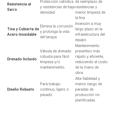
Protección catódica
de reemplazo de
Resistencia al
y resistencias de baja
resistencias y
Sarro
densidad.
menor limpieza de
la tina.
Inversión a muy
Elimina la corrosión
Tina y Cubierta de
largo plazo en la
y prolonga la vida
Acero Inoxidable
infraestructura del
del tanque.
equipo.
Mantenimiento
Válvula de drenado
preventivo más
robusta para fácil
rápido y eficiente,
Drenado Incluido
limpieza y/o
reduciendo el costo
mantenimiento.
de la mano de
obra.
Alta fiabilidad y
Para trabajo
menor riesgo de
Diseño Robusto
continuo, ligero o
paradas de
pesado.
producción no
planificadas.