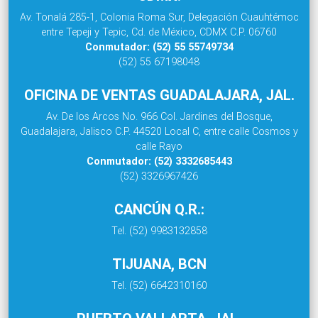
Av. Tonalá 285-1, Colonia Roma Sur, Delegación Cuauhtémoc
entre Tepeji y Tepic, Cd. de México, CDMX C.P. 06760
Conmutador: (52) 55 55749734
(52) 55 67198048
OFICINA DE VENTAS GUADALAJARA, JAL.
Av. De los Arcos No. 966 Col. Jardines del Bosque,
Guadalajara, Jalisco C.P. 44520 Local C, entre calle Cosmos y
calle Rayo
Conmutador: (52) 3332685443
(52) 3326967426
CANCÚN Q.R.:
Tel. (52) 9983132858
TIJUANA, BCN
Tel. (52) 6642310160