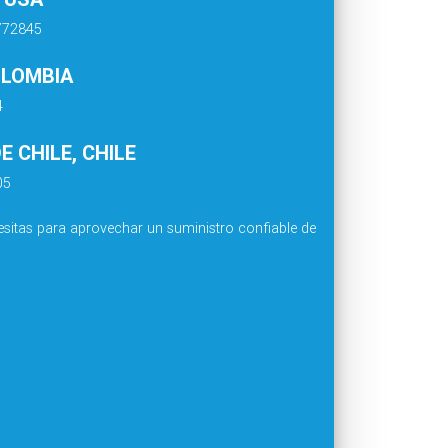
4772845
OLOMBIA
4
 CHILE, CHILE
05
sitas para aprovechar un suministro confiable de