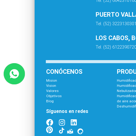
Tel. (52) 664231016
PUERTO VALLA
Tel. (52) 322313030
LOS CABOS, 
Tel. (52) 612239072
CONÓCENOS
PROD
Mision
Humidificad
Vision
Humidificad
Valores
Nebulizador
Objetivos
Humidifica
Blog
de aire ac
Deshumidif
Síguenos en redes