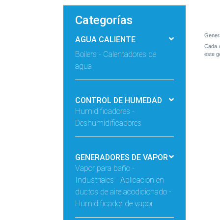
Categorías
Genera
AGUA CALIENTE
Cada c
Boilers - Calentadores de
este g
agua
CONTROL DE HUMEDAD
Humidificadores -
Deshumidificadores
GENERADORES DE VAPOR
Vapor para baño -
Industriales - Aplicación en
ductos de aire acodicionado -
Humidificador de vapor