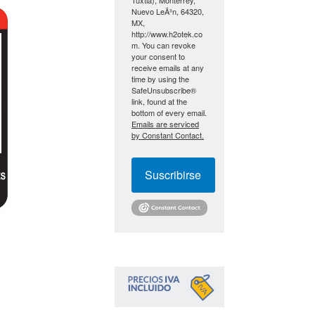
Nuevo LeÃ³n, 64320,
MX,
http://www.h2otek.co
m. You can revoke
your consent to
receive emails at any
time by using the
SafeUnsubscribe®
link, found at the
bottom of every email.
Emails are serviced
by Constant Contact.
Suscribirse