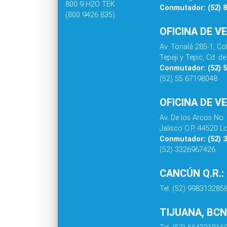
800 9 H2O TEK
Conmutador: (52) 
(800 9426 835)
OFICINA DE V
Av. Tonalá 285-1, C
Tepeji y Tepic, Cd. 
Conmutador: (52) 
(52) 55 67198048
OFICINA DE V
Av. De los Arcos No.
Jalisco C.P. 44520 L
Conmutador: (52) 
(52) 3326967426
CANCÚN Q.R.:
Tel. (52) 998313285
TIJUANA, BCN