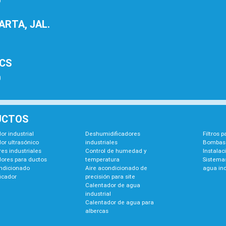
0
RTA, JAL.
1
BCS
0
UCTOS
or industrial
Deshumidificadores
Filtros 
or ultrasónico
industriales
Bombas 
es industriales
Control de humedad y
Instalac
dores para ductos
temperatura
Sistemas
ondicionado
Aire acondicionado de
agua ind
icador
precisión para site
Calentador de agua
industrial
Calentador de agua para
albercas