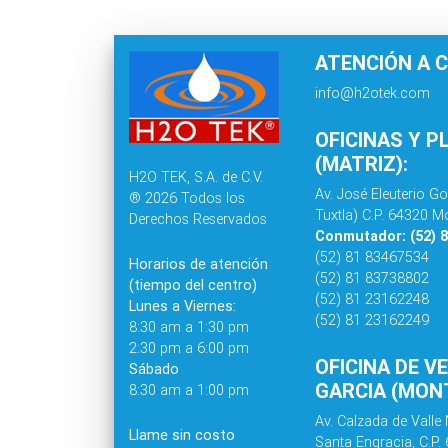
ATENCIÓN A C
info@h2otek.com
OFICINAS Y P
(MATRIZ):
H2O TEK, S.A. de C.V.
Av. José Eleuterio Go
® 2026 Todos los
Tuxtla) C.P. 64320 Mo
Derechos Reservados
Conmutador: (52) 
(52) 81 83467534
Horarios de atención
(52) 81 83738802
(tiempo del centro)
(52) 81 23162248
Lunes a Viernes:
(52) 81 23162249
8:30 am a 1:30 pm
2:30 pm a 6:00 pm
OFICINA DE V
Sábado
GARCIA (MONT
8:30 am a 1:00 pm
Av. Calzada de Valle 
Llame sin costo
Santa Engracia, C.P.