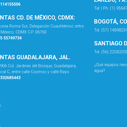
8114155506
Tel. | Ph. (1) 956
ENTAS CD. DE MÉXICO, CDMX:
BOGOTÁ, C
olonia Roma Sur, Delegación Cuauhtémoc entre
Tel. (57) 1489823
de México, CDMX C.P. 06760
55 55749734
SANTIAGO DE
Tel. (56) 2258320
ENTAS GUADALAJARA, JAL.
¿Qué equipos nece
 966 Col. Jardines del Bosque, Guadalajara,
agua?
ocal C, entre calle Cosmos y calle Rayo
3332685443
8