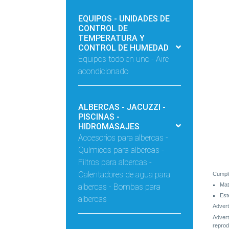
EQUIPOS - UNIDADES DE
CONTROL DE
TEMPERATURA Y
CONTROL DE HUMEDAD
Equipos todo en uno - Aire
acondicionado
ALBERCAS - JACUZZI -
PISCINAS -
HIDROMASAJES
Accesorios para albercas -
Químicos para albercas -
Filtros para albercas -
Calentadores de agua para
Cumpli
albercas - Bombas para
Mat
Est
albercas
Advert
Advert
reprod