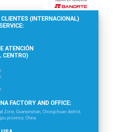
 CLIENTES (INTERNACIONAL)
ERVICE:
E ATENCIÓN
L CENTRO)
:
m
m
m
INA FACTORY AND OFFICE:
al Zone, Guanyinshan, Chongchuan district,
gsu province, China
. USA