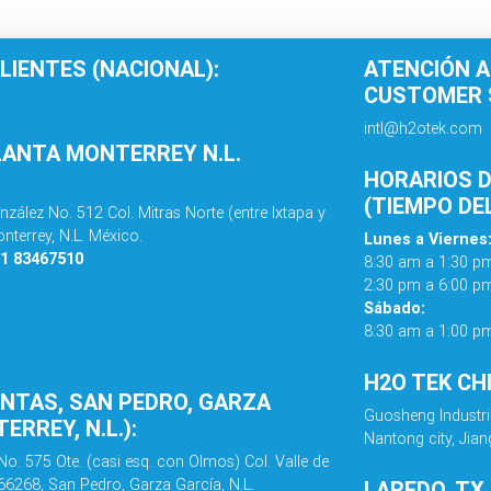
LIENTES (NACIONAL):
ATENCIÓN A
CUSTOMER S
intl@h2otek.com
LANTA MONTERREY N.L.
HORARIOS D
(TIEMPO DE
nzález No. 512 Col. Mitras Norte (entre Ixtapa y
nterrey, N.L. México.
Lunes a Viernes
81 83467510
8:30 am a 1:30 p
2:30 pm a 6:00 p
Sábado:
8:30 am a 1:00 p
H2O TEK CH
ENTAS, SAN PEDRO, GARZA
Guosheng Industri
ERREY, N.L.):
Nantong city, Jian
No. 575 Ote. (casi esq. con Olmos) Col. Valle de
 66268, San Pedro, Garza García, N.L.
LAREDO, TX