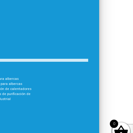
para albercas
para albercas
ión de calentadores
 de purificación de
ustrial
0