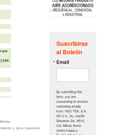
Suscribirse
al Boletín
Email
By submitting this
form, you are
consenting to receive
marketing emails
from: H2O TEK, S.A.
DE C.V., Av. JosÃ©
Eleuterio Glz. #512,
fornia.
Col. Mitras Norte
miento y otros trastornos
(entre Ixtapa y
Tuxtla), Monterrey,