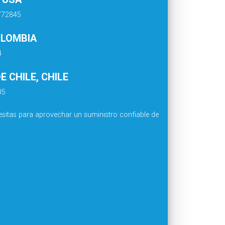
4772845
OLOMBIA
4
 CHILE, CHILE
05
sitas para aprovechar un suministro confiable de