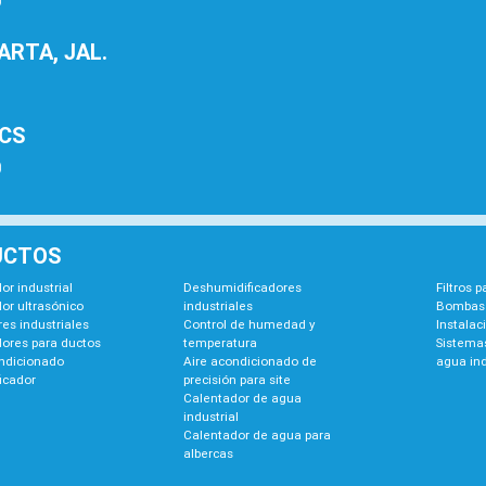
0
RTA, JAL.
1
BCS
0
UCTOS
or industrial
Deshumidificadores
Filtros 
or ultrasónico
industriales
Bombas 
es industriales
Control de humedad y
Instalac
dores para ductos
temperatura
Sistemas
ondicionado
Aire acondicionado de
agua ind
icador
precisión para site
Calentador de agua
industrial
Calentador de agua para
albercas