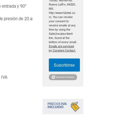
Nuevo LeÃ³n, 64320,
 entrada y 90°
MX,
http://www.h2otek.co
m. You can revoke
de presión de 20 a
your consent to
receive emails at any
time by using the
SafeUnsubscribe®
link, found at the
bottom of every email.
Emails are serviced
by Constant Contact.
Suscribirse
 IVA