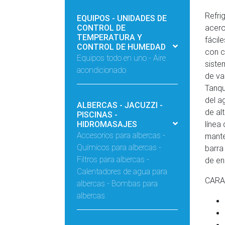
Refri
EQUIPOS - UNIDADES DE
CONTROL DE
acero
TEMPERATURA Y
fácil
CONTROL DE HUMEDAD
con c
Equipos todo en uno - Aire
siste
acondicionado
de va
Tanqu
del a
ALBERCAS - JACUZZI -
de al
PISCINAS -
HIDROMASAJES
línea
Accesorios para albercas -
mante
Químicos para albercas -
barra
Filtros para albercas -
de en
Calentadores de agua para
CARA
albercas - Bombas para
albercas