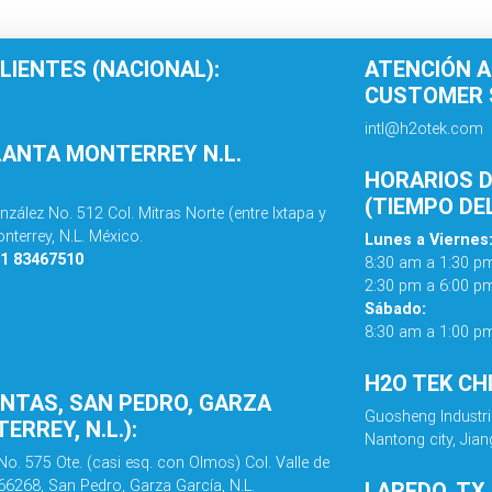
LIENTES (NACIONAL):
ATENCIÓN A
CUSTOMER S
intl@h2otek.com
LANTA MONTERREY N.L.
HORARIOS D
(TIEMPO DE
nzález No. 512 Col. Mitras Norte (entre Ixtapa y
nterrey, N.L. México.
Lunes a Viernes
81 83467510
8:30 am a 1:30 p
2:30 pm a 6:00 p
Sábado:
8:30 am a 1:00 p
H2O TEK CH
ENTAS, SAN PEDRO, GARZA
Guosheng Industri
ERREY, N.L.):
Nantong city, Jian
No. 575 Ote. (casi esq. con Olmos) Col. Valle de
 66268, San Pedro, Garza García, N.L.
LAREDO, TX