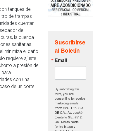
 con tanques de
iltro de trampas
s unidades cuentan
 secador de
aduras, la cuenca
Suscribirse
iones sanitarias.
al Boletín
el minimiza el daño
lo requiere ajuste
Email
 chorro a presión de
o para
nidades con una
 caso de un corte
By submitting this
form, you are
consenting to receive
marketing emails
from: H2O TEK, S.A.
DE C.V., Av. JosÃ©
Eleuterio Glz. #512,
Col. Mitras Norte
(entre Ixtapa y
Tuxtla), Monterrey,