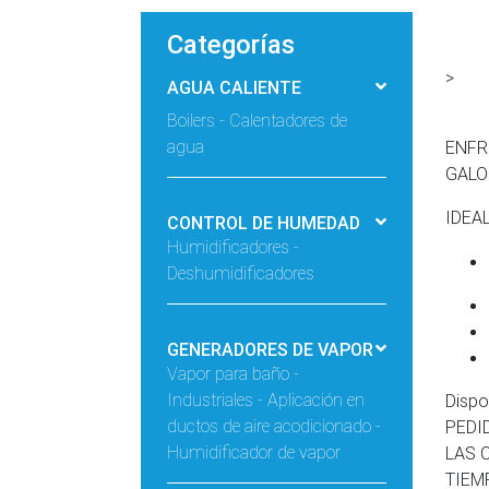
Categorías
>
AGUA CALIENTE
Boilers - Calentadores de
agua
ENFR
GALO
IDEAL
CONTROL DE HUMEDAD
Humidificadores -
Deshumidificadores
GENERADORES DE VAPOR
Vapor para baño -
Industriales - Aplicación en
Disp
ductos de aire acodicionado -
PEDI
Humidificador de vapor
LAS 
TIEM