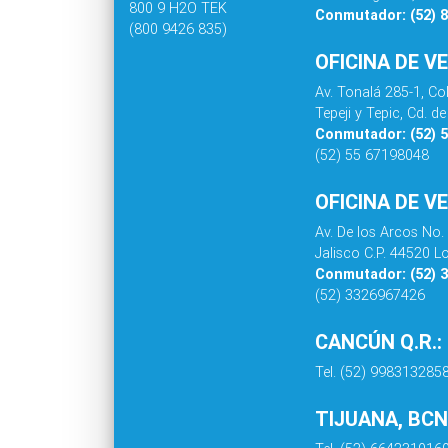
800 9 H2O TEK
Conmutador: (52) 
(800 9426 835)
OFICINA DE V
Av. Tonalá 285-1, C
Tepeji y Tepic, Cd. 
Conmutador: (52) 
(52) 55 67198048
OFICINA DE V
Av. De los Arcos No.
Jalisco C.P. 44520 L
Conmutador: (52) 
(52) 3326967426
CANCÚN Q.R.:
Tel. (52) 998313285
TIJUANA, BCN