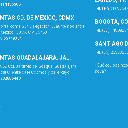
8114155506
Tel. | Ph. (1) 956
ENTAS CD. DE MÉXICO, CDMX:
BOGOTÁ, C
olonia Roma Sur, Delegación Cuauhtémoc entre
Tel. (57) 1489823
de México, CDMX C.P. 06760
55 55749734
SANTIAGO DE
Tel. (56) 2258320
ENTAS GUADALAJARA, JAL.
¿Qué equipos nece
 966 Col. Jardines del Bosque, Guadalajara,
agua?
ocal C, entre calle Cosmos y calle Rayo
3332685443
8