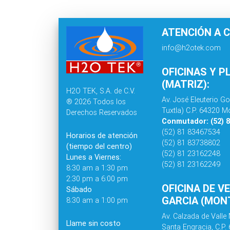
ATENCIÓN A C
info@h2otek.com
OFICINAS Y P
(MATRIZ):
H2O TEK, S.A. de C.V.
Av. José Eleuterio Go
® 2026 Todos los
Tuxtla) C.P. 64320 Mo
Derechos Reservados
Conmutador: (52) 
(52) 81 83467534
Horarios de atención
(52) 81 83738802
(tiempo del centro)
(52) 81 23162248
Lunes a Viernes:
(52) 81 23162249
8:30 am a 1:30 pm
2:30 pm a 6:00 pm
OFICINA DE V
Sábado
GARCIA (MONT
8:30 am a 1:00 pm
Av. Calzada de Valle 
Llame sin costo
Santa Engracia, C.P.