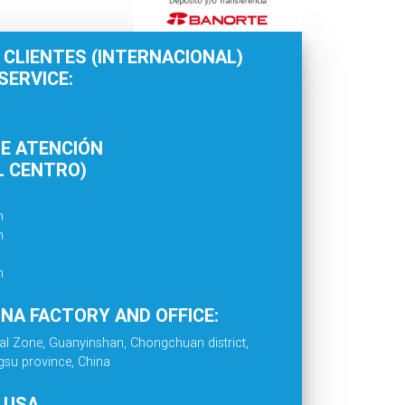
 CLIENTES (INTERNACIONAL)
ERVICE:
E ATENCIÓN
L CENTRO)
:
m
m
m
INA FACTORY AND OFFICE:
al Zone, Guanyinshan, Chongchuan district,
gsu province, China
. USA