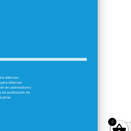
para albercas
para albercas
ión de calentadores
 de purificación de
ustrial
0