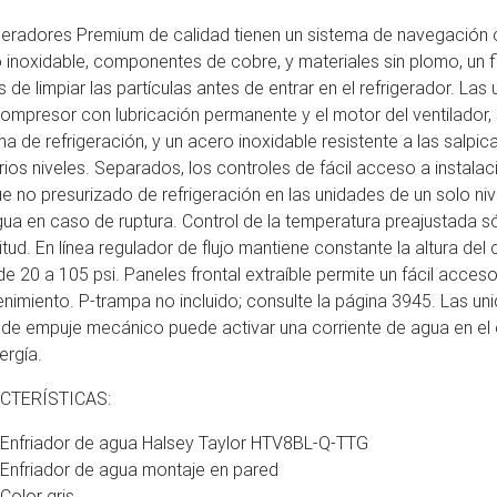
geradores Premium de calidad tienen un sistema de navegación
 inoxidable, componentes de cobre, y materiales sin plomo, un f
es de limpiar las partículas antes de entrar en el refrigerador. La
ompresor con lubricación permanente y el motor del ventilador,
ma de refrigeración, y un acero inoxidable resistente a las salpic
rios niveles. Separados, los controles de fácil acceso a instalac
e no presurizado de refrigeración en las unidades de un solo niv
gua en caso de ruptura. Control de la temperatura preajustada só
titud. En línea regulador de flujo mantiene constante la altura del
 de 20 a 105 psi. Paneles frontal extraíble permite un fácil acces
nimiento. P-trampa no incluido; consulte la página 3945. Las u
 de empuje mecánico puede activar una corriente de agua en el
ergía.
CTERÍSTICAS:
Enfriador de agua Halsey Taylor HTV8BL-Q-TTG
Enfriador de agua montaje en pared
Color gris