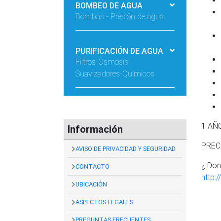
BOMBEO DE AGUA
Bombas - Presión de agua
PURIFICACIÓN DE AGUA
Filtros-Ósmosis-
Suavizadores-Químicos
1 AÑ
Información
PREC
AVISO DE PRIVACIDAD Y SEGURIDAD
¿ Do
CONTACTO
http:
UBICACIÓN
ASPECTOS LEGALES
PREGUNTAS FRECUENTES