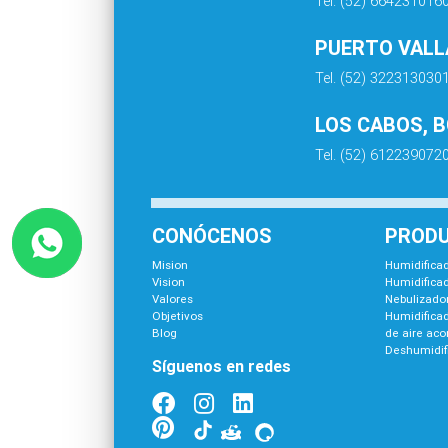
Tel. (52) 664231016
PUERTO VALLA
Tel. (52) 322313030
LOS CABOS, 
Tel. (52) 612239072
CONÓCENOS
PROD
Mision
Humidificad
Vision
Humidificad
Valores
Nebulizador
Objetivos
Humidifica
Blog
de aire ac
Deshumidif
Síguenos en redes