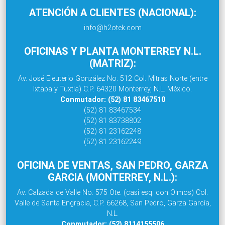
ATENCIÓN A CLIENTES (NACIONAL):
info@h2otek.com
OFICINAS Y PLANTA MONTERREY N.L.
(MATRIZ):
Av. José Eleuterio González No. 512 Col. Mitras Norte (entre
Ixtapa y Tuxtla) C.P. 64320 Monterrey, N.L. México.
Conmutador: (52) 81 83467510
(52) 81 83467534
(52) 81 83738802
(52) 81 23162248
(52) 81 23162249
OFICINA DE VENTAS, SAN PEDRO, GARZA
GARCIA (MONTERREY, N.L.):
Av. Calzada de Valle No. 575 Ote. (casi esq. con Olmos) Col.
Valle de Santa Engracia, C.P. 66268, San Pedro, Garza García,
N.L.
Conmutador: (52) 8114155506