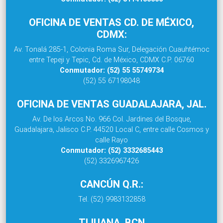
OFICINA DE VENTAS CD. DE MÉXICO,
CDMX:
Av. Tonalá 285-1, Colonia Roma Sur, Delegación Cuauhtémoc
entre Tepeji y Tepic, Cd. de México, CDMX C.P. 06760
Conmutador: (52) 55 55749734
(52) 55 67198048
OFICINA DE VENTAS GUADALAJARA, JAL.
Av. De los Arcos No. 966 Col. Jardines del Bosque,
Guadalajara, Jalisco C.P. 44520 Local C, entre calle Cosmos y
calle Rayo
Conmutador: (52) 3332685443
(52) 3326967426
CANCÚN Q.R.:
Tel. (52) 9983132858
TIJUANA, BCN